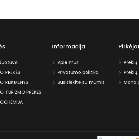
ės
Informacija
Pirkėj
duotuvė
Apie mus
Prekių
O PREKĖS
Privatumo politika
Prekių
O REIKMENYS
Susisiekite su mumis
Mano p
O TURIZMO PREKĖS
OCHEMIJA