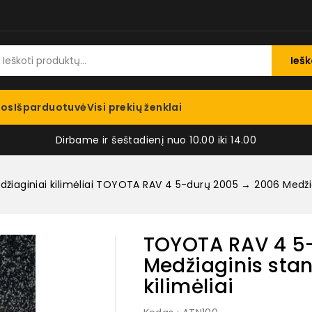
Iešk
jos
Išparduotuvė
Visi prekių ženklai
Dirbame ir šeštadienį nuo 10.00 iki 14.00
žiaginiai kilimėliai
TOYOTA RAV 4 5-durų 2005 → 2006 Medžiag
TOYOTA RAV 4 5
Medžiaginis sta
kilimėliai