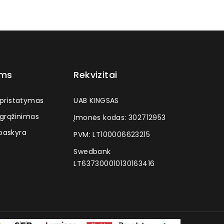
ams
Rekvizitai
 pristatymas
UAB KINGSAS
 grąžinimas
Įmonės kodas: 302712953
askyra
PVM: LT100006623215
Swedbank
LT637300010130163416