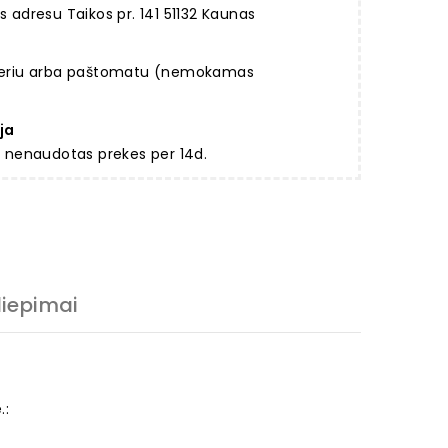
dresu Taikos pr. 141 51132 Kaunas
rjeriu arba paštomatu (nemokamas
ja
ir nenaudotas prekes per 14d.
liepimai
.: