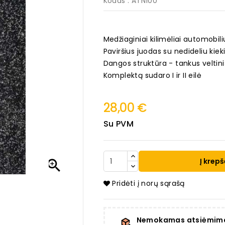
Kodas
: ATN100
Medžiaginiai kilimėliai automobil
Paviršius juodas su nedideliu kieki
Dangos struktūra - tankus veltin
Komplektą sudaro I ir II eilė
28,00 €
Su PVM
Į krepš

Pridėti į norų sąrašą
Nemokamas atsiėmim