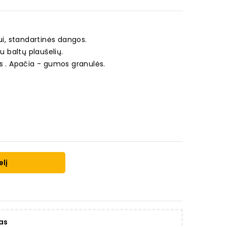
iui, standartinės dangos.
u baltų plaušelių.
is . Apačia - gumos granulės.
elį
as