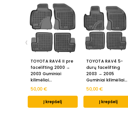
‹
TOYOTA RAV4 II pre
TOYOTA RAV4 5-
facelifting 2000 →
durų facelifting
2003 Guminiai
2003 → 2005
kilimėliai...
Guminiai kilimėliai...
50,00 €
50,00 €
Į krepšelį
Į krepšelį