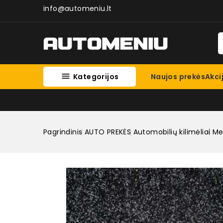
info@automeniu.lt

Kategorijos
Naujos prekės
Akci
Pagrindinis
AUTO PREKĖS
Automobilių kilimėliai
Med