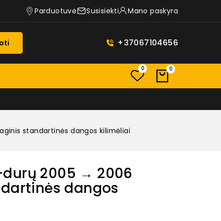
Parduotuvė
Susisiekti
Mano paskyra
+37067104656
oti
0
0
inis standartinės dangos kilimėliai
-durų 2005 → 2006
ndartinės dangos