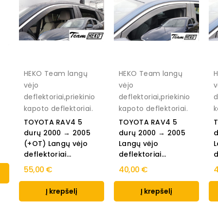
HEKO Team langų
HEKO Team langų
H
vėjo
vėjo
v
deflektoriai,priekinio
deflektoriai,priekinio
d
kapoto deflektoriai.
kapoto deflektoriai.
k
TOYOTA RAV4 5
TOYOTA RAV4 5
durų 2000 → 2005
durų 2000 → 2005
d
(+OT) Langų vėjo
Langų vėjo
L
deflektoriai...
deflektoriai...
d
55,00 €
40,00 €
4
Į krepšelį
Į krepšelį