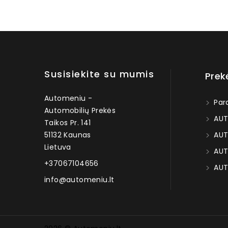
Susisiekite su mumis
Prek
Automeniu -
Par
Automobilių Prekės
AUT
Taikos Pr. 141
51132 Kaunas
AUT
Lietuva
AUT
+37067104656
AUT
info@automeniu.lt