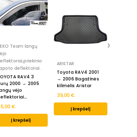
›
EKO Team langų
ėjo
eflektoriai,priekinio
ARISTAR
apoto deflektoriai.
Toyota RAV4 2001
Toyota R
TOYOTA RAV4 3
→ 2006 Bagažinės
2000 → 
urų 2000 → 2005
kilimėlis Aristar
Guminiai 
angų vėjo
39,00 €
35,00 €
eflektoriai...
5,00 €
Į krepšelį
Į k
Į krepšelį