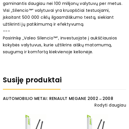
gaminantis daugiau nei 100 milijonų valytuvų per metus.
Visi „Silencio™“ valytuvai yra kruopščiai testuojami,
įskaitant 500 000 ciklų ilgaamžiškumo testą, siekiant
užtikrinti jų patikimumą ir efektyvumą.
---
Pasirinkę „Valeo Silencio™“, investuojate į aukščiausios
kokybės valytuvus, kurie užtikrins aiškų matomumą,
saugumą ir komfortą kiekvienoje kelionėje.
Susiję produktai
AUTOMOBILIO METAI: RENAULT MEGANE 2002→2008
Rodyti daugiau