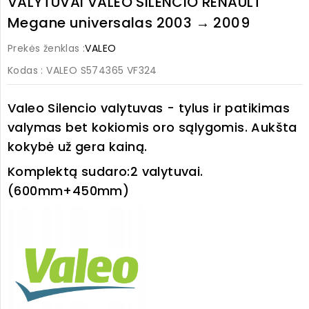
VALYTUVAI VALEO SILENCIO RENAULT
Megane universalas 2003 → 2009
Prekės ženklas :
VALEO
Kodas
: VALEO S574365 VF324
Valeo Silencio valytuvas - tylus ir patikimas
valymas bet kokiomis oro sąlygomis. Aukšta
kokybė už gera kainą.
Komplektą sudaro:
2 valytuvai.
(600mm+450mm)