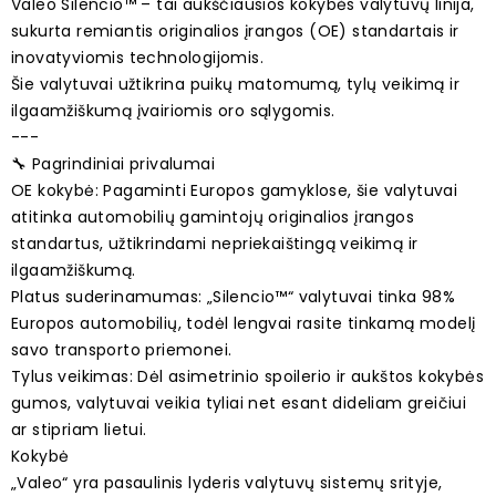
Valeo Silencio™ – tai aukščiausios kokybės valytuvų linija,
sukurta remiantis originalios įrangos (OE) standartais ir
inovatyviomis technologijomis.
Šie valytuvai užtikrina puikų matomumą, tylų veikimą ir
ilgaamžiškumą įvairiomis oro sąlygomis.
---
🔧 Pagrindiniai privalumai
OE kokybė: Pagaminti Europos gamyklose, šie valytuvai
atitinka automobilių gamintojų originalios įrangos
standartus, užtikrindami nepriekaištingą veikimą ir
ilgaamžiškumą.
Platus suderinamumas: „Silencio™“ valytuvai tinka 98%
Europos automobilių, todėl lengvai rasite tinkamą modelį
savo transporto priemonei.
Tylus veikimas: Dėl asimetrinio spoilerio ir aukštos kokybės
gumos, valytuvai veikia tyliai net esant dideliam greičiui
ar stipriam lietui.
Kokybė
„Valeo“ yra pasaulinis lyderis valytuvų sistemų srityje,