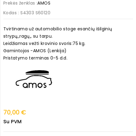
Prekės ženklas :
AMOS
Kodas
: S4303 S60120
Tvirtinama už automobilio stoge esančių išilginių
strypų,,ragų,, su tarpu.
Leidžiamas vežti krovinio svoris:75 kg.
Gamintojas -AMOS (Lenkija)
Pristatymo terminas 0-5 d.d.
70,00 €
Su PVM