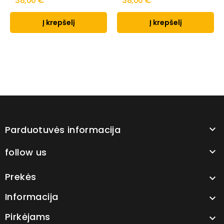
38,00 €
38,00 €
Į krepšelį
Į krepšelį
Parduotuvės informacija

follow us

Prekės

Informacija

Pirkėjams
