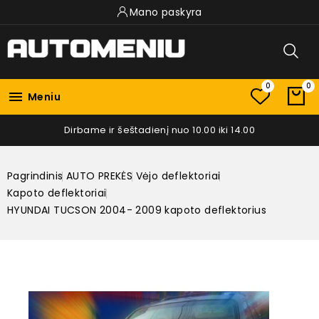
Mano paskyra
0
0

Meniu
Dirbame ir šeštadienį nuo 10.00 iki 14.00
Pagrindinis
AUTO PREKĖS
Vėjo deflektoriai
Kapoto deflektoriai
HYUNDAI TUCSON 2004- 2009 kapoto deflektorius