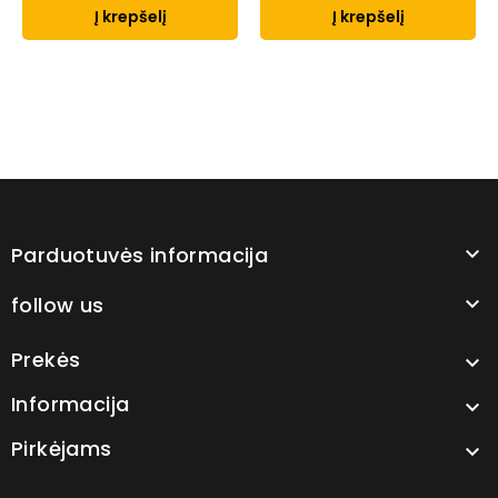
Į krepšelį
Į krepšelį
Parduotuvės informacija

follow us

Prekės

Informacija

Pirkėjams
