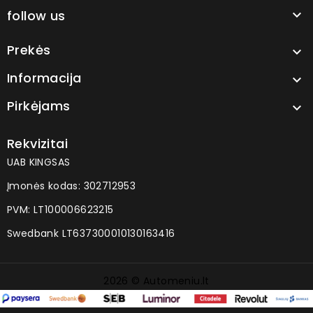
follow us

Prekės

Informacija

Pirkėjams

Rekvizitai
UAB KINGSAS
Įmonės kodas: 302712953
PVM: LT100006623215
Swedbank LT637300010130163416
2026 © Automeniu.lt