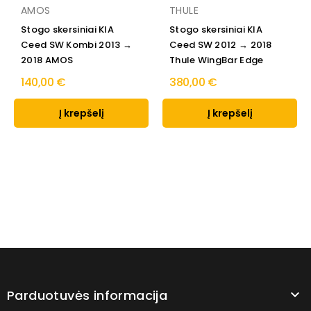
AMOS
THULE
Stogo skersiniai KIA
Stogo skersiniai KIA
Ceed SW Kombi 2013 →
Ceed SW 2012 → 2018
2018 AMOS
Thule WingBar Edge
140,00 €
380,00 €
Į krepšelį
Į krepšelį
Parduotuvės informacija
