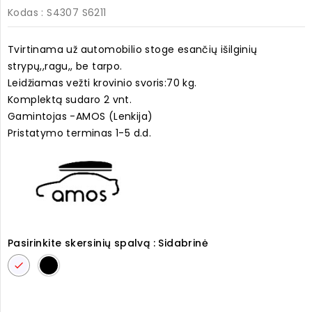
Kodas
: S4307 S6211
Tvirtinama už automobilio stoge esančių išilginių
strypų,,ragu,, be tarpo.
Leidžiamas vežti krovinio svoris:70 kg.
Komplektą sudaro 2 vnt.
Gamintojas -AMOS (Lenkija)
Pristatymo terminas 1-5 d.d.
Pasirinkite skersinių spalvą : Sidabrinė
Sidabrinė
Juoda