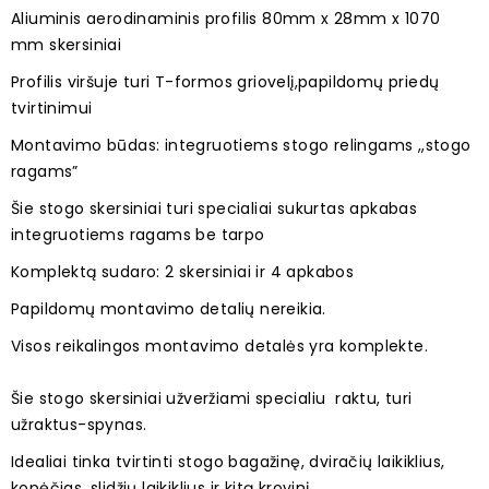
Aliuminis aerodinaminis profilis
80mm x 28mm x 1070
mm skersiniai
Profilis viršuje turi T-formos griovelį,papildomų priedų
tvirtinimui
Montavimo būdas: integruotiems stogo relingams ,,stogo
ragams”
Šie stogo skersiniai turi specialiai sukurtas apkabas
integruotiems ragams be tarpo
Komplektą sudaro: 2 skersiniai ir 4 apkabos
Papildomų montavimo detalių nereikia.
Visos reikalingos montavimo detalės yra komplekte.
Šie stogo skersiniai užveržiami specialiu raktu, turi
užraktus-spynas.
Idealiai tinka tvirtinti stogo bagažinę, dviračių laikiklius,
kopėčias, slidžių laikiklius ir kitą krovinį