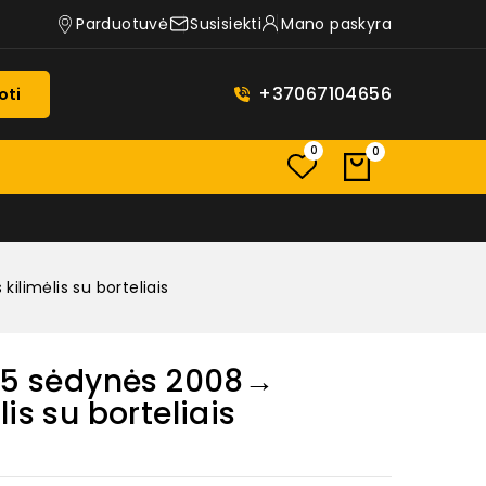
Parduotuvė
Susisiekti
Mano paskyra
+37067104656
oti
0
0
ilimėlis su borteliais
o 5 sėdynės 2008→
is su borteliais