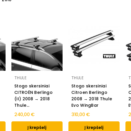
THULE
THULE
T
Stogo skersiniai
Stogo skersiniai
S
CITROËN Berlingo
Citroen Berlingo
C
(II) 2008 → 2018
2008 → 2018 Thule
2
Thule...
Evo WingBar
E
240,00 €
310,00 €
2
Į krepšelį
Į krepšelį