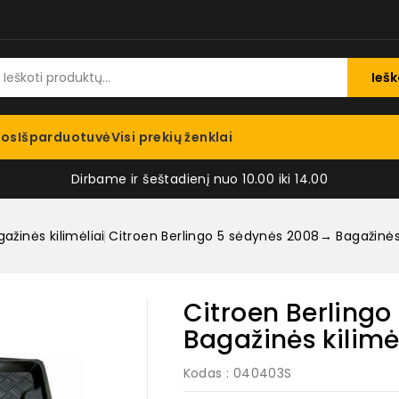
Iešk
jos
Išparduotuvė
Visi prekių ženklai
Dirbame ir šeštadienį nuo 10.00 iki 14.00
ažinės kilimėliai
Citroen Berlingo 5 sėdynės 2008→ Bagažinės k
Citroen Berling
Bagažinės kilimėl
Kodas
: 040403S