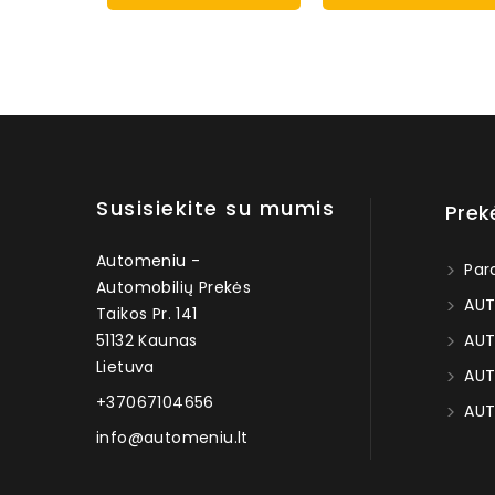
Susisiekite su mumis
Prek
Automeniu -
Par
Automobilių Prekės
AUT
Taikos Pr. 141
51132 Kaunas
AUT
Lietuva
AUT
+37067104656
AUT
info@automeniu.lt