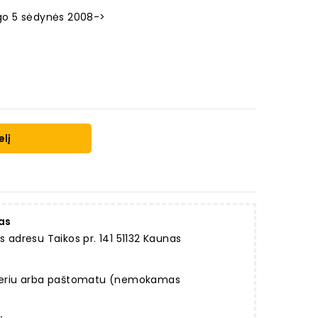
ingo 5 sėdynės 2008->
elį
as
dresu Taikos pr. 141 51132 Kaunas
rjeriu arba paštomatu (nemokamas