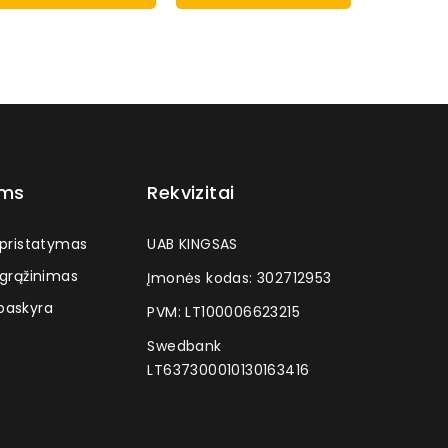
ams
Rekvizitai
 pristatymas
UAB KINGSAS
 grąžinimas
Įmonės kodas: 302712953
askyra
PVM: LT100006623215
Swedbank
LT637300010130163416