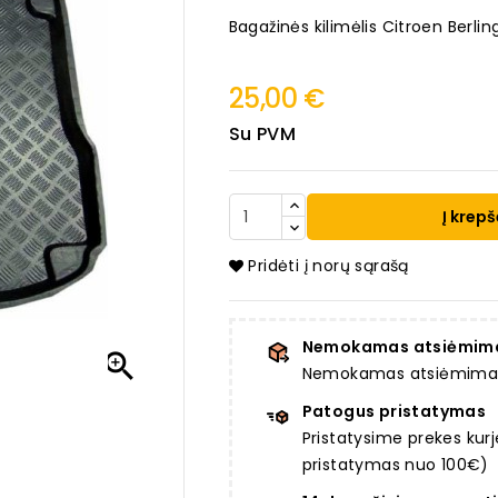
Bagažinės kilimėlis Citroen Berl
25,00 €
Su PVM
Į krepš
Pridėti į norų sąrašą
Nemokamas atsiėmim

Nemokamas atsiėmimas a
Patogus pristatymas
Pristatysime prekes ku
pristatymas nuo 100€)