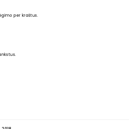
ėgimo per kraštus.
ankstus.
 2018