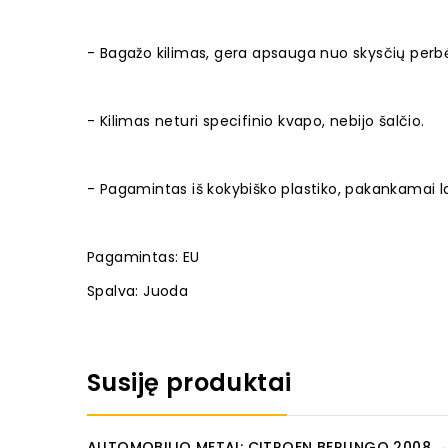
- Bagažo kilimas, gera apsauga nuo skysčių perb
- Kilimas neturi specifinio kvapo, nebijo šalčio.
- Pagamintas iš kokybiško plastiko, pakankamai l
Pagamintas: EU
Spalva: Juoda
Susiję produktai
AUTOMOBILIO METAI: CITROEN BERLINGO 2008 →