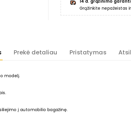
14 d. grąžinimo garanti
Grąžinkite nepažeistas 
s
Prekė detaliau
Pristatymas
Atsi
o modelį.
ais.
iliejimo į automobilio bagažinę.