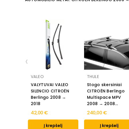
‹
VALEO
THULE
VALYTUVAI VALEO
Stogo skersiniai
SILENCIO CITROËN
CITROËN Berlingo
Berlingo 2008 →
Multispace MPV
2018
2008 → 2008...
42,00 €
240,00 €
Į krepšelį
Į krepšelį