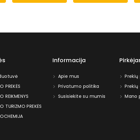
ės
Informacija
Pirkėj
duotuvė
Apie mus
Prekių
O PREKĖS
Privatumo politika
Prekių
O REIKMENYS
Susisiekite su mumis
Mano p
O TURIZMO PREKĖS
OCHEMIJA