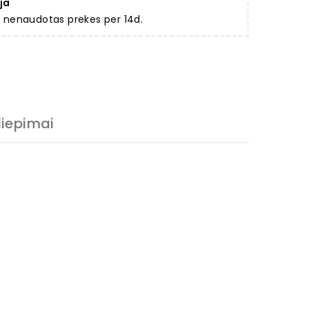
ja
ir nenaudotas prekes per 14d.
liepimai