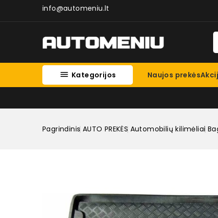
info@automeniu.lt

Kategorijos
Naujos prekės
Akci
Pagrindinis
AUTO PREKĖS
Automobilių kilimėliai
Bag