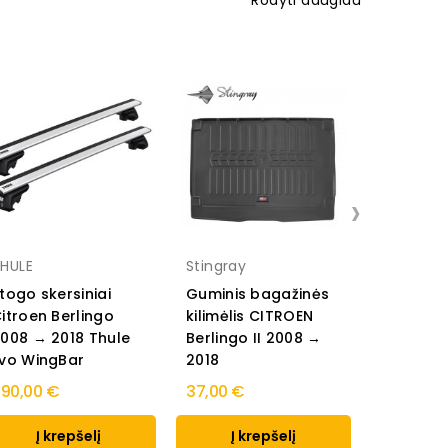
Rodyti daugiau
›
HULE
Stingray
Stingray
togo skersiniai
Guminis bagažinės
itroen Berlingo
kilimėlis CITROEN
Guminiai 
008 → 2018 Thule
Berlingo II 2008 →
3D CITRO
vo WingBar
2018
II 2008 
90,00 €
37,00 €
26,00 €
Į krepšelį
Į krepšelį
Į k