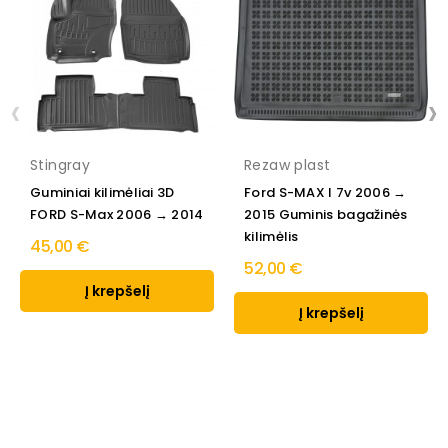
‹
›
Stingray
Rezaw plast
Guminiai kilimėliai 3D
Ford S-MAX I 7v 2006 →
FORD S-Max 2006 → 2014
2015 Guminis bagažinės
kilimėlis
45,00 €
52,00 €
Į krepšelį
Į krepšelį