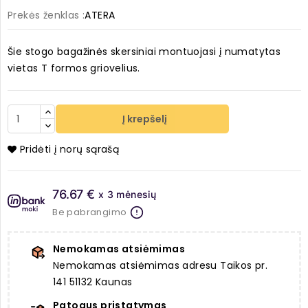
Prekės ženklas :
ATERA
Šie stogo bagažinės skersiniai montuojasi į numatytas
vietas T formos griovelius.
Į krepšelį
Pridėti į norų sąrašą
76.67 €
x 3 mėnesių
Be pabrangimo
Nemokamas atsiėmimas
Nemokamas atsiėmimas adresu Taikos pr.
141 51132 Kaunas
Patogus pristatymas