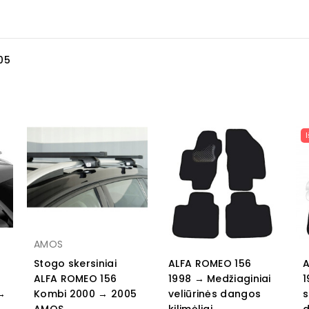
05
AMOS
Stogo skersiniai
ALFA ROMEO 156
A
ALFA ROMEO 156
1998 → Medžiaginiai
1
→
Kombi 2000 → 2005
veliūrinės dangos
s