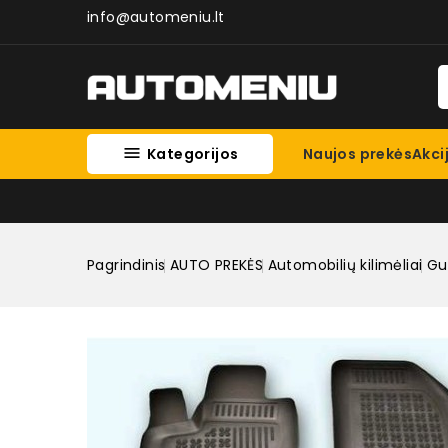
info@automeniu.lt

Kategorijos
Naujos prekės
Akci
Pagrindinis
AUTO PREKĖS
Automobilių kilimėliai
Gum