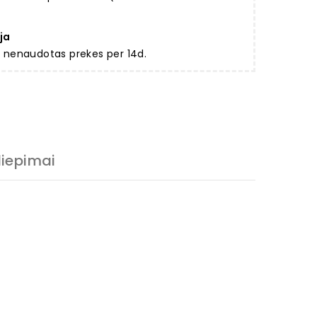
ja
ir nenaudotas prekes per 14d.
liepimai