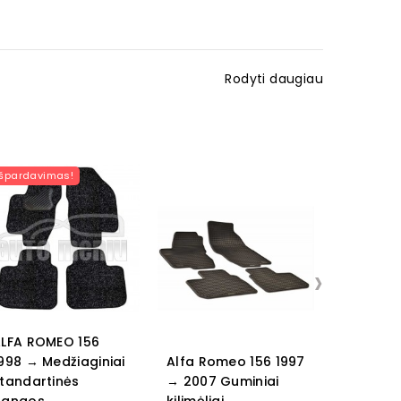
Rodyti daugiau
Išpardavimas!
›
LFA ROMEO 156
998 → Medžiaginiai
Alfa Romeo 156 1997
Alfa Rom
tandartinės
→ 2007 Guminiai
→ 2006 G