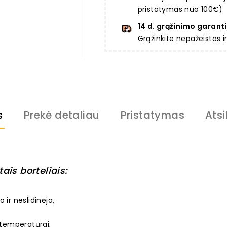
pristatymas nuo 100€)
14 d. grąžinimo garanti
Grąžinkite nepažeistas 
s
Prekė detaliau
Pristatymas
Atsi
ais borteliais:
o ir neslidinėja,
 temperatūrai,