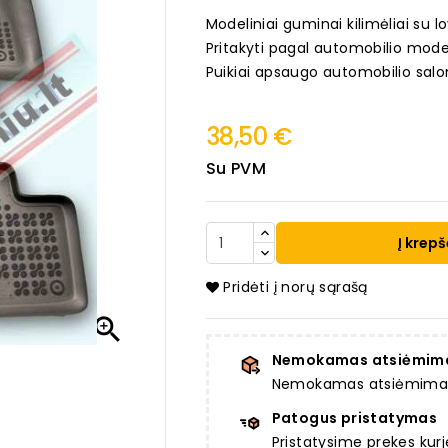
Modeliniai guminai kilimėliai su lo
Pritakyti pagal automobilio mode
Puikiai apsaugo automobilio salo
38,50 €
Su PVM
Į krepš
Pridėti į norų sąrašą

Nemokamas atsiėmim
Nemokamas atsiėmimas a
Patogus pristatymas
Pristatysime prekes ku