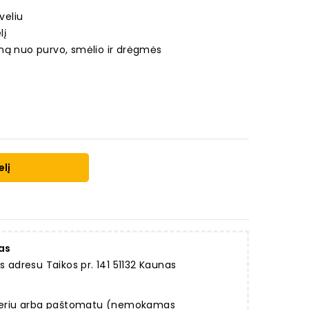
veliu
lį
ną nuo purvo, smėlio ir drėgmės
elį
as
dresu Taikos pr. 141 51132 Kaunas
rjeriu arba paštomatu (nemokamas