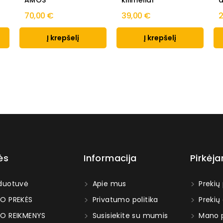
AMOS
kilimėliai
d
70,00 €
39,00 €
2
Į krepšelį
Į krepšelį
ės
Informacija
Pirkėj
duotuvė
Apie mus
Prekių
O PREKĖS
Privatumo politika
Prekių
O REIKMENYS
Susisiekite su mumis
Mano p