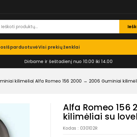
Iešk
jos
Išparduotuvė
Visi prekių ženklai
Dirbame ir šeštadienį nuo 10.00 iki 14.00
iniai kilimėliai
Alfa Romeo 156 2000 → 2006 Guminiai kilimėlia
Alfa Romeo 156 
kilimėliai su love
Kodas
: 030102R