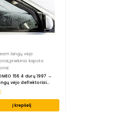
eam langų vėjo
oriai,priekinio kapoto
riai.
OMEO 156 4 durų 1997 →
ngų vėjo deflektoriai...
€
Į krepšelį