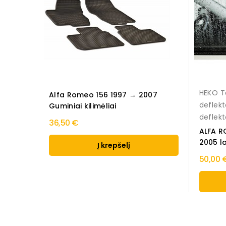
HEKO T
Alfa Romeo 156 1997 → 2007
deflekt
Guminiai kilimėliai
deflekto
36,50 €
ALFA R
2005 la
Į krepšelį
50,00 