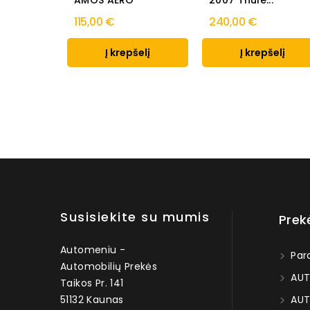
AMOS AERO
2007 Thule...
115,00 €
240,00 €
Į krepšelį
Į krepšelį
Susisiekite su mumis
Prek
Automeniu -
Par
Automobilių Prekės
AUT
Taikos Pr. 141
51132 Kaunas
AUT