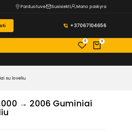
Parduotuvė
Susisiekti
Mano paskyra
+37067104656
oti
0
0
i su loveliu
2000 → 2006 Guminiai
liu