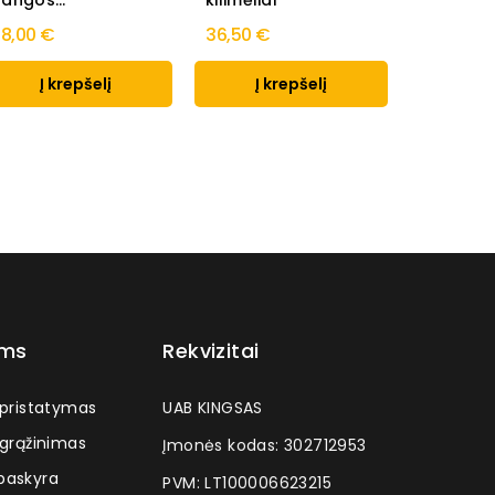
angos...
kilimėliai
kilimėliai
8,00 €
36,50 €
33,00 €
Į krepšelį
Į krepšelį
Į k
ams
Rekvizitai
 pristatymas
UAB KINGSAS
 grąžinimas
Įmonės kodas: 302712953
askyra
PVM: LT100006623215