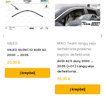
‹
›
VALEO
HEKO Team langų vėjo
deflektoriai,priekinio
VALEO SILENCIO AUDI A2
kapoto deflektoriai.
2000 → 2005
AUDI A2 5 durų 2000 →
20,00 €
2005 (+OT) Langų vėjo
deflektoriai...
Į krepšelį
55,00 €
Į krepšelį