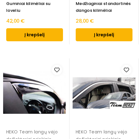
Guminiai kilimėliai su
Medžiaginiai standartinės
loveliu
dangos kilimėliai
42,00 €
28,00 €
Į krepšelį
Į krepšelį
HEKO Team langų vėjo
HEKO Team langų vėjo