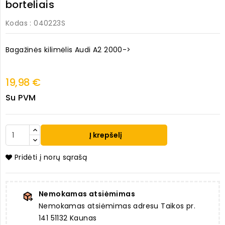
borteliais
Kodas
: 040223S
Bagažinės kilimėlis Audi A2 2000->
19,98 €
Su PVM
Į krepšelį
Pridėti į norų sąrašą
Nemokamas atsiėmimas
Nemokamas atsiėmimas adresu Taikos pr.
141 51132 Kaunas