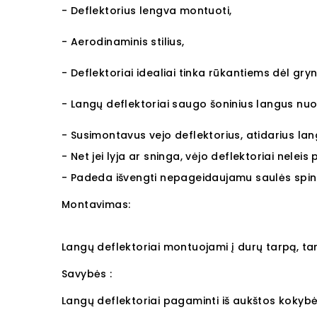
- Deflektorius lengva montuoti,
- Aerodinaminis stilius,
- Deflektoriai idealiai tinka rūkantiems dėl gry
- Langų deflektoriai saugo šoninius langus nu
- Susimontavus vejo deflektorius, atidarius lan
- Net jei lyja ar sninga, vėjo deflektoriai neleis
- Padeda išvengti nepageidaujamu saulės spind
Montavimas:
Langų deflektoriai montuojami į durų tarpą, tar
Savybės :
Langų deflektoriai pagaminti iš aukštos kokybės