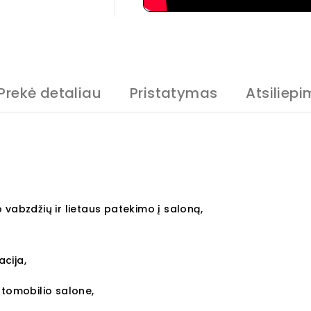
Prekė detaliau
Pristatymas
Atsiliepi
 vabzdžių ir lietaus patekimo į saloną,
acija,
utomobilio salone,