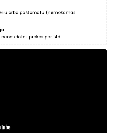
rjeriu arba paštomatu (nemokamas
ja
ir nenaudotas prekes per 14d.