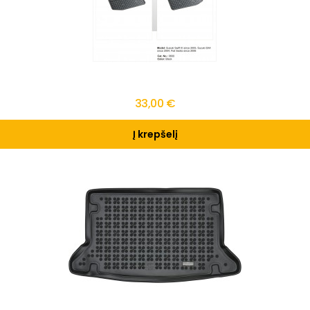
33,00 €
Į krepšelį