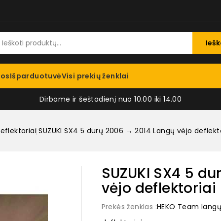
Iešk
jos
Išparduotuvė
Visi prekių ženklai
Dirbame ir šeštadienį nuo 10.00 iki 14.00
eflektoriai
SUZUKI SX4 5 durų 2006 → 2014 Langų vėjo deflekt
SUZUKI SX4 5 du
vėjo deflektoria
Prekės ženklas :
HEKO Team langų v