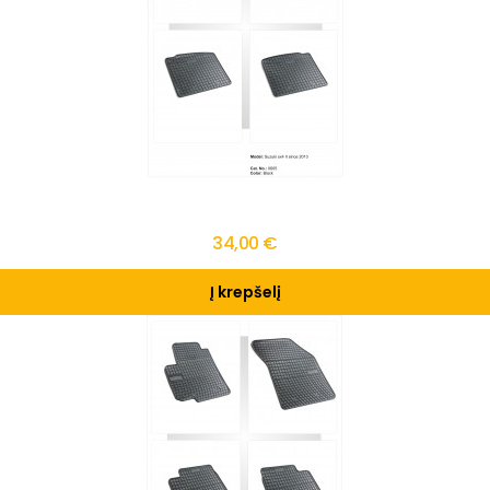
34,00 €
Į krepšelį