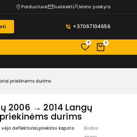
Parduotuvė
Susisiekti
Mano paskyra
+37067104656
oti
0
0
oriai priekinėms durims
rų 2006 → 2014 Langų
i priekinėms durims
ėjo deflektoriai,priekinio kapoto
Kodas
: