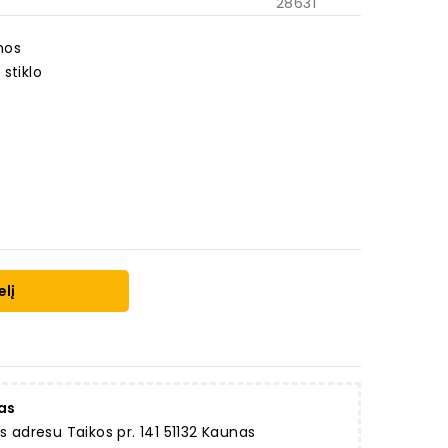
28631
umos
 stiklo
elį
as
dresu Taikos pr. 141 51132 Kaunas