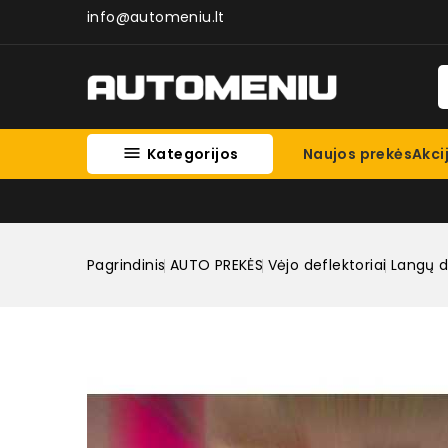
info@automeniu.lt

Kategorijos
Naujos prekės
Akci
Pagrindinis
AUTO PREKĖS
Vėjo deflektoriai
Langų d