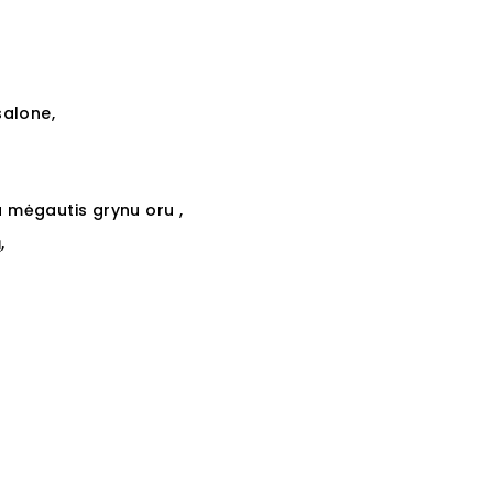
salone,
a mėgautis grynu oru ,
,