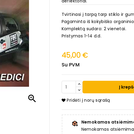
deflektoriai.
Tvirtinasi į tarpą tarp stiklo ir g
Pagaminta iš kokybiško organinio
Komplektą sudaro: 2 vienetai.
Pristymas 1-14 d.d.
45,00 €
Su PVM
Į krepš

Pridėti į norų sąrašą
Nemokamas atsiėmim
Nemokamas atsiėmimas a