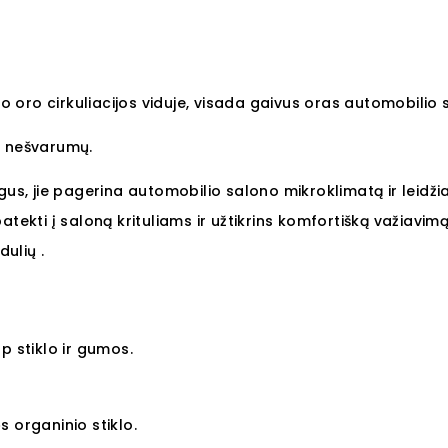
no oro cirkuliacijos viduje, visada gaivus oras automobilio 
o nešvarumų.
gus, jie pagerina automobilio salono mikroklimatą ir leidži
 patekti į saloną krituliams ir užtikrins komfortišką važiavimą
ulių .
p stiklo ir gumos.
 organinio stiklo.