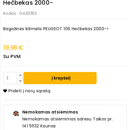
Hečbekas 2000-
Kodas
: 043016S
Bagažinės kilimėlis PEUGEOT 106 Hečbekas 2000->
19,98 €
Su PVM
Į krepšelį
Pridėti į norų sąrašą
Nemokamas atsiėmimas
Nemokamas atsiėmimas adresu Taikos pr.
141 51132 Kaunas