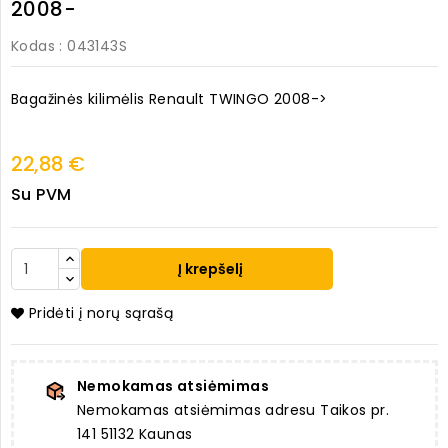
2008-
Kodas
: 043143S
Bagažinės kilimėlis Renault TWINGO 2008->
22,88 €
Su PVM
Į krepšelį
Pridėti į norų sąrašą
Nemokamas atsiėmimas
Nemokamas atsiėmimas adresu Taikos pr.
141 51132 Kaunas