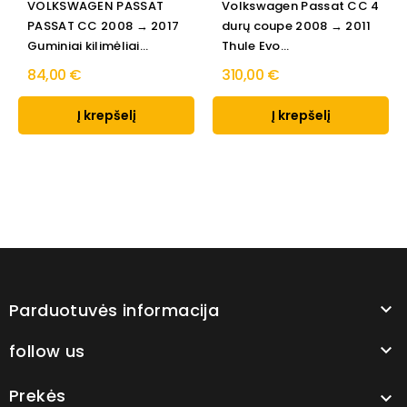
VOLKSWAGEN PASSAT
Volkswagen Passat CC 4
PASSAT CC 2008 → 2017
durų coupe 2008 → 2011
Guminiai kilimėliai...
Thule Evo...
84,00 €
310,00 €
Į krepšelį
Į krepšelį
Parduotuvės informacija

follow us

Prekės
