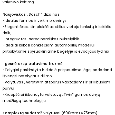
valytuvo keitimą
Naujoviškas „Bosch“ dizainas
-Idealus formos ir veikimo derinys
-Elegantiškas, itin plokščias stilius vietoje lankstų ir laikiklio
dalių
-Integruotas, aerodinamiškas nukreipiklis
-Idealiai laikosi konkrečiam automobilių modeliui
pritaikytame spyruokliniame bėgelyje iš evodijaus lydinio
Ilgesnė eksploatavimo trukmė
-Tolygiai paskirstyta ir didelė prispaudimo jėga, padedanti
išvengti netolygaus dilimo
-Valytuvas „Aerotwin“ atsparus vabzdžiams ir prikibusiam
purvui
-Kruopščiai išbandyta valytuvų „Twin“ gumos dviejų
medžiagų technologija
Komplektą sudaro:
2 valytuvai.(600mm+475mm)