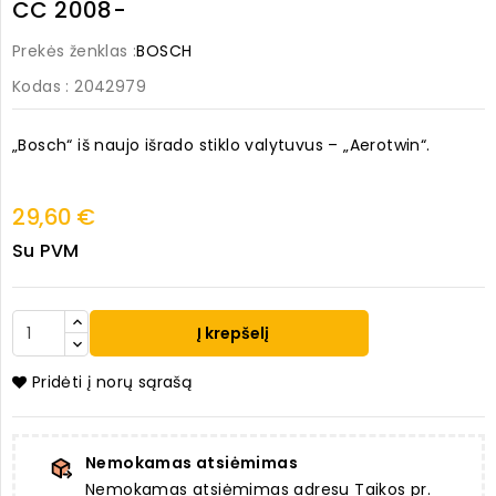
CC 2008-
Prekės ženklas :
BOSCH
Kodas
: 2042979
„Bosch“ iš naujo išrado stiklo valytuvus – „Aerotwin“.
29,60 €
Su PVM
Į krepšelį
Pridėti į norų sąrašą
Nemokamas atsiėmimas
Nemokamas atsiėmimas adresu Taikos pr.