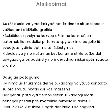
Atsiliepimai
Aukščiausia valymo kokybė net kritinėse situacijose ir
važiuojant didžiuliu greičiu
-Aukščiausią valymo kokybę užtikrina konkrečiam
automobilio modeliui pritaikyto spyruoklinio bėgelio iš
evodijaus lydinio optimalus išdėstymas
-Idealus valymo našumas bet kuriame stiklo taške dėl
tolygaus galios paskirstymo ir aerodinamiškai optimizuoto
profilio
Daugiau patogumo
-Minimalus triukšmas dėl vėjo, kadangi valytuvo kontakto
su oro srautu plotas kur kas mažesnis
Dar geriau pritaikyti žiemos sezonui, kadangi ledas
nebegali prišalti prie metalinio rėmelio ir lankstų
-Naujoviška kištukinė jungtis dar labiau palengvina