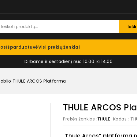
Iešk
jos
Išparduotuvė
Visi prekių ženklai
Dirbame ir šeštadienį nuo 10.00 iki 14.00
ablio
THULE ARCOS Platforma
THULE ARCOS Pl
Prekės ženklas :
THULE
Kodas
: T
„Thule Arcos“ platforma r