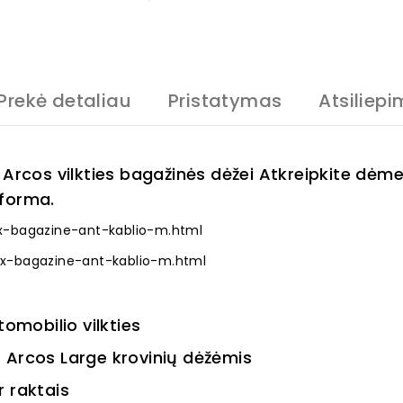
Prekė detaliau
Pristatymas
Atsiliepi
Arcos vilkties bagažinės dėžei Atkreipkite dėmes
tforma.
ox-bagazine-ant-kablio-m.html
ox-bagazine-ant-kablio-m.html
omobilio vilkties
 Arcos Large krovinių dėžėmis
 raktais