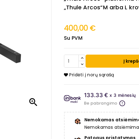
„Thule Arcos“M arba L kr
400,00 €
Su PVM
Į krepš
Pridėti į norų sąrašą
133.33 €
x 3 mėnesių

Be pabrangimo
Nemokamas atsiėmim
Nemokamas atsiėmimas a
Patogus pristatymas