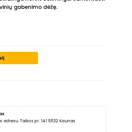
ovinių gabenimo dėžę.
elį
as
dresu Taikos pr. 141 51132 Kaunas