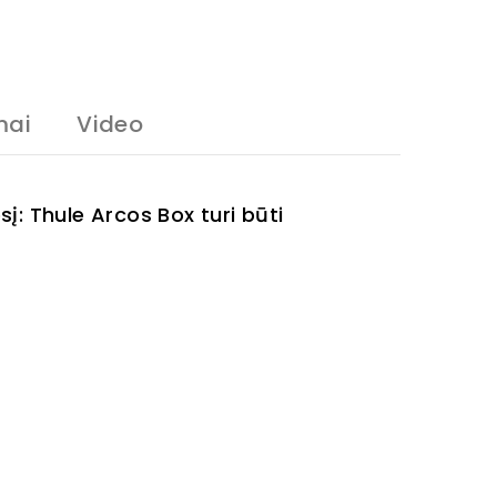
mai
Video
į: Thule Arcos Box turi būti