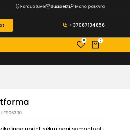
Parduotuvė
Susisiekti
Mano paskyra
+37067104656
oti
0
0
atforma
HULE906300
eikalinga norint sėkmingai sumontuoti