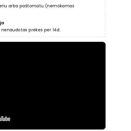
rjeriu arba paštomatu (nemokamas
ja
ir nenaudotas prekes per 14d.