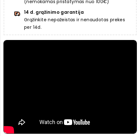
(nemokamas pristatymas nuo 100€)
14 d. grąžinimo garantija
Grąžinkite nepažeistas ir nenaudotas prekes
per 14d.