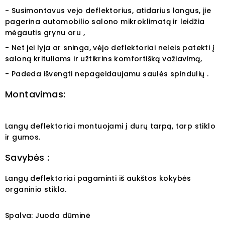
- Susimontavus vejo deflektorius, atidarius langus, jie
pagerina automobilio salono mikroklimatą ir leidžia
mėgautis grynu oru ,
- Net jei lyja ar sninga, vėjo deflektoriai neleis patekti į
saloną krituliams ir užtikrins komfortišką važiavimą,
- Padeda išvengti nepageidaujamu saulės spindulių .
Montavimas:
Langų deflektoriai montuojami į durų tarpą, tarp stiklo
ir gumos.
Savybės :
Langų deflektoriai pagaminti iš aukštos kokybės
organinio stiklo.
Spalva: Juoda dūminė