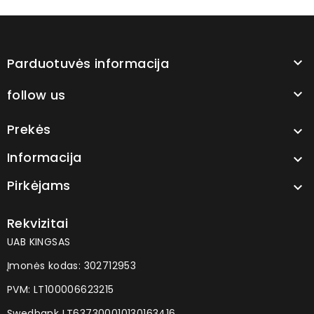
Parduotuvės informacija

follow us

Prekės

Informacija

Pirkėjams

Rekvizitai
UAB KINGSAS
Įmonės kodas: 302712953
PVM: LT100006623215
Swedbank LT637300010130163416