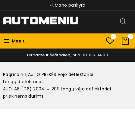
Mano paskyra
0
0

Meniu
Dirbame ir šeštadienį nuo 10.00 iki 14.00
Pagrindinis
AUTO PREKĖS
Vėjo deflektoriai
Langų deflektoriai
AUDI A6 (C6) 2004 → 2011 Langų vėjo deflektoriai
priekinėms durims