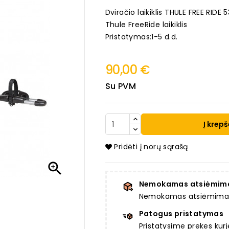
Dviračio laikiklis THULE FREE RIDE 5
Thule FreeRide laikiklis
Pristatymas:1-5 d.d.
90,00 €
Su PVM
Į krepš
Pridėti į norų sąrašą

Nemokamas atsiėmim
Nemokamas atsiėmimas a
Patogus pristatymas
Pristatysime prekes ku