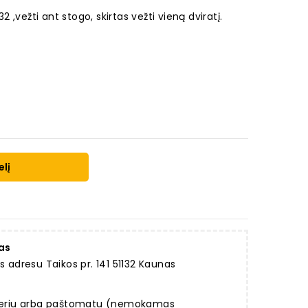
32 ,vežti ant stogo, skirtas vežti vieną dviratį.
elį
as
dresu Taikos pr. 141 51132 Kaunas
rjeriu arba paštomatu (nemokamas