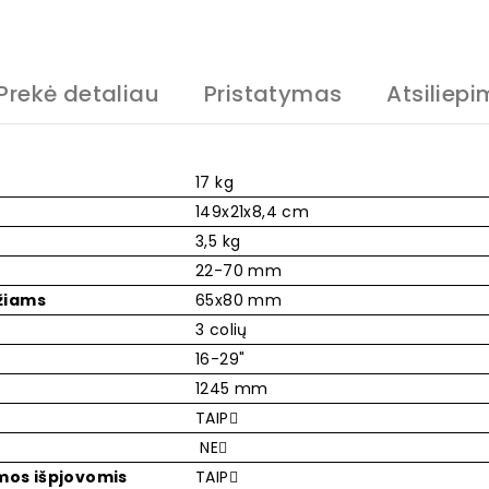
Prekė detaliau
Pristatymas
Atsiliepi
17 kg
149x21x8,4 cm
3,5 kg
22-70 mm
žiams
65x80 mm
3 colių
16-29"
1245 mm
TAIP
NE
mos išpjovomis
TAIP