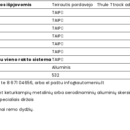
os išpjovomis
Teirautis pardavėjo
Thule Ttrack ad
TAIP
TAIP
TAIP
TAIP
TAIP
TAIP
su vieno rakto sistema
TAIP
Aliuminis
532
e te 8 671 04656, arba el paštu
info@automeniu.lt
 ant keturkampių metalinių arba aerodinaminių aliuminių skersi
specialiais diržais
mai rėmo dydžių.