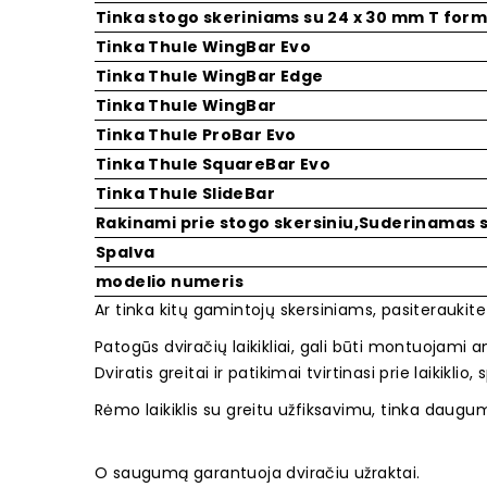
Tinka stogo skeriniams su 24 x 30 mm T form
Tinka Thule WingBar Evo
Tinka Thule WingBar Edge
Tinka Thule WingBar
Tinka Thule ProBar Evo
Tinka Thule SquareBar Evo
Tinka Thule SlideBar
Rakinami prie stogo skersiniu,Suderinamas 
Spalva
modelio numeris
Ar tinka kitų gamintojų skersiniams, pasiteraukit
Patogūs dviračių laikikliai, gali būti montuojami
Dviratis greitai ir patikimai tvirtinasi prie laikiklio, 
Rėmo laikiklis su greitu užfiksavimu, tinka daugu
O saugumą garantuoja dviračiu užraktai.