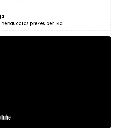
ja
ir nenaudotas prekes per 14d.