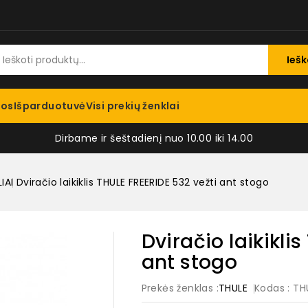
Iešk
jos
Išparduotuvė
Visi prekių ženklai
Dirbame ir šeštadienį nuo 10.00 iki 14.00
IAI
Dviračio laikiklis THULE FREERIDE 532 vežti ant stogo
Dviračio laikikli
ant stogo
Prekės ženklas :
THULE
Kodas
: T