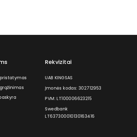
ams
Rekvizitai
 pristatymas
UAB KINGSAS
 grąžinimas
Įmonės kodas: 302712953
askyra
PVM: LT100006623215
Swedbank
LT637300010130163416