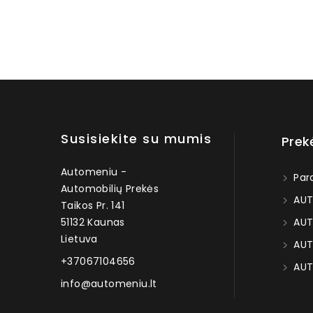
Susisiekite su mumis
Prek
Automeniu -
Par
Automobilių Prekės
AUT
Taikos Pr. 141
51132 Kaunas
AUT
Lietuva
AUT
+37067104656
AUT
info@automeniu.lt