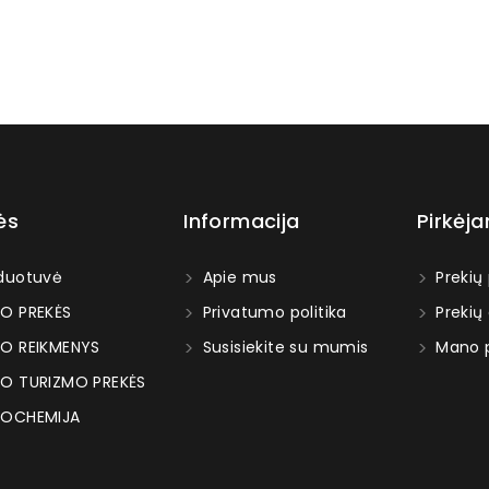
ės
Informacija
Pirkėj
duotuvė
Apie mus
Prekių
O PREKĖS
Privatumo politika
Prekių
O REIKMENYS
Susisiekite su mumis
Mano p
O TURIZMO PREKĖS
OCHEMIJA