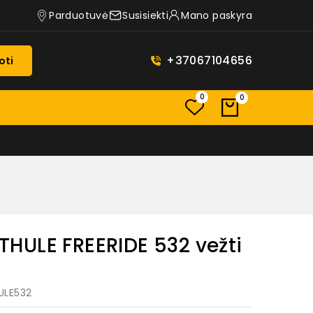
Parduotuvė
Susisiekti
Mano paskyra
+37067104656
oti
0
0
s THULE FREERIDE 532 vežti
HULE532