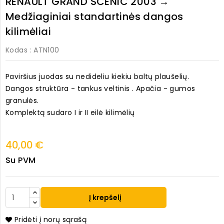
RENAULT GRAND SCENIC 2003 →
Medžiaginiai standartinės dangos
kilimėliai
Kodas
: ATN100
Paviršius juodas su nedideliu kiekiu baltų plaušelių.
Dangos struktūra - tankus veltinis . Apačia - gumos
granulės.
Komplektą sudaro I ir II eilė kilimėlių
40,00 €
Su PVM
Į krepšelį
Pridėti į norų sąrašą