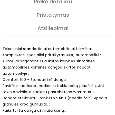
Prekė detaliau
Pristatymas
Atsiliepimai
Tekstiliniai standartiniai automobiliniai kilimėliai.
Komplektas, specialiai pritaikytas Jūsų automobiliui.:
Kilimėliai pagaminti iš aukštos kokybės sintetinės
automobilinės kiliminės dangos, skirtos naudoti
automobilyje.:
Comfort 100 - Standartinė danga.:
Paviršius juodas su nedideliu kiekiu baltų plaušelių. Ant
tokio paviršiaus sunkiau pastebėti nešvarumus. :
Dangos struktūra - tankus veltinis (needle felt). Apačia -
granulės arba gumuota. :
Puiki, tvirta danga už mažą kainą.: