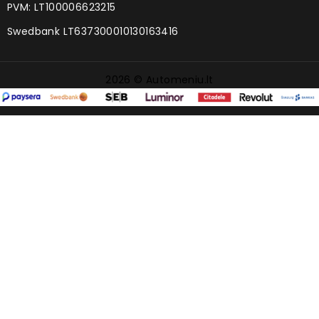
PVM: LT100006623215
Swedbank LT637300010130163416
2026 © Automeniu.lt