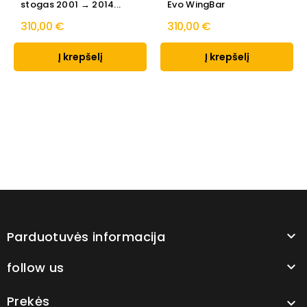
stogas 2001 → 2014...
Evo WingBar
310,00 €
310,00 €
Į krepšelį
Į krepšelį
Parduotuvės informacija

follow us

Prekės
