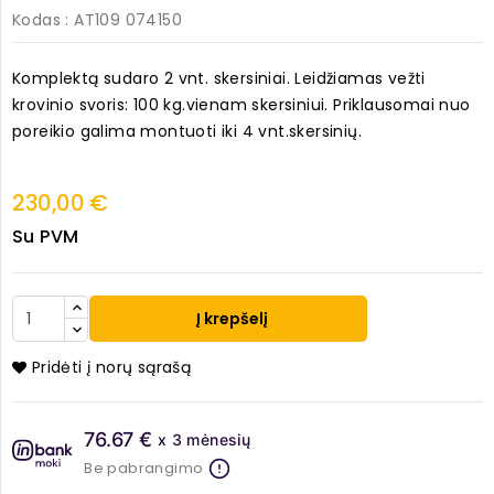
Kodas
: AT109 074150
Komplektą sudaro 2 vnt. skersiniai. Leidžiamas vežti
krovinio svoris: 100 kg.vienam skersiniui. Priklausomai nuo
poreikio galima montuoti iki 4 vnt.skersinių.
230,00 €
Su PVM
Į krepšelį
Pridėti į norų sąrašą
76.67 €
x 3 mėnesių
Be pabrangimo