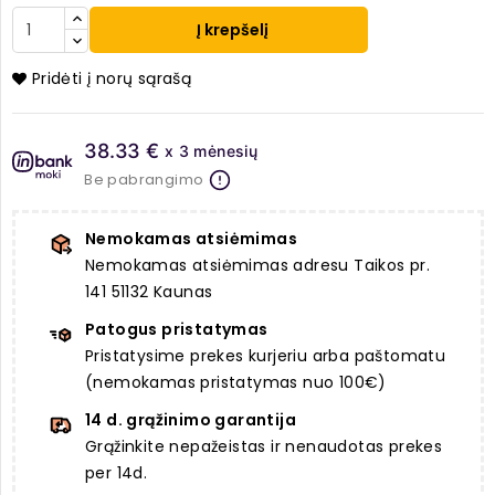
Į krepšelį
Pridėti į norų sąrašą
38.33 €
x 3 mėnesių
Be pabrangimo
Nemokamas atsiėmimas
Nemokamas atsiėmimas adresu Taikos pr.
141 51132 Kaunas
Patogus pristatymas
Pristatysime prekes kurjeriu arba paštomatu
(nemokamas pristatymas nuo 100€)
14 d. grąžinimo garantija
Grąžinkite nepažeistas ir nenaudotas prekes
per 14d.