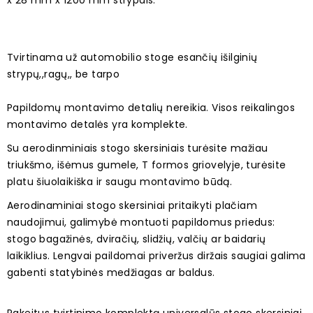
x 28 mm x 1200 mm strypais.
Tvirtinama už automobilio stoge esančių išilginių
strypų,,ragų,, be tarpo
Papildomų montavimo detalių nereikia. Visos reikalingos
montavimo detalės yra komplekte.
Su aerodinminiais stogo skersiniais turėsite mažiau
triukšmo, išėmus gumele, T formos griovelyje, turėsite
platu šiuolaikiška ir saugu montavimo būdą.
Aerodinaminiai stogo skersiniai pritaikyti plačiam
naudojimui, galimybė montuoti papildomus priedus:
stogo bagažinės, dviračių, slidžių, valčių ar baidarių
laikiklius. Lengvai paildomai priveržus diržais saugiai galima
gabenti statybinės medžiagas ar baldus.