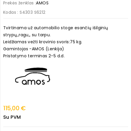
Prekės ženklas :
AMOS
Kodas
: S4303 S6212
Tvirtinama už automobilio stoge esančių išilginių
strypų,,ragu,, su tarpu.
Leidžiamas vežti krovinio svoris:75 kg.
Gamintojas -AMOS (Lenkija)
Pristatymo terminas 2-5 d.d.
115,00 €
Su PVM