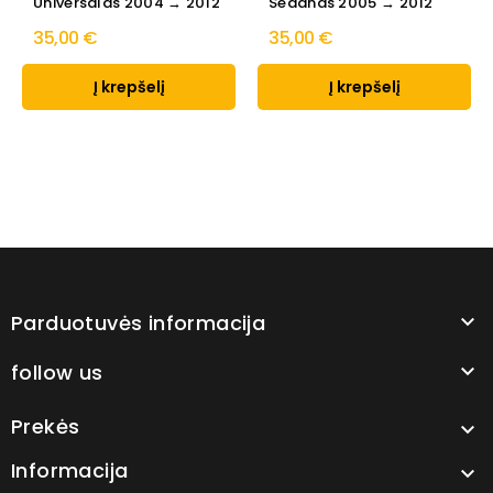
Universalas 2004 → 2012
Sedanas 2005 → 2012
35,00 €
35,00 €
Į krepšelį
Į krepšelį
Parduotuvės informacija

follow us

Prekės

Informacija
