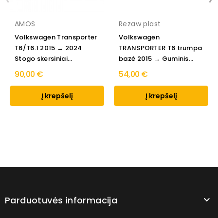
AMOS
Rezaw plast
Volkswagen Transporter
Volkswagen
T6/T6.1 2015 → 2024
TRANSPORTER T6 trumpa
Stogo skersiniai...
bazė 2015 → Guminis
bagažinės...
90,00 €
54,00 €
Į krepšelį
Į krepšelį
Parduotuvės informacija
