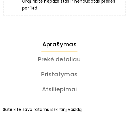
Grąžinkite nepažeistas ir nenaudotas prekes
per 14d.
Aprašymas
Prekė detaliau
Pristatymas
Atsiliepimai
Suteikite savo ratams išskirtinį vaizdą