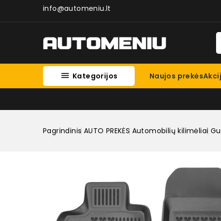
info@automeniu.lt

Kategorijos
Naujos prekės
Akci
Pagrindinis
AUTO PREKĖS
Automobilių kilimėliai
Gum