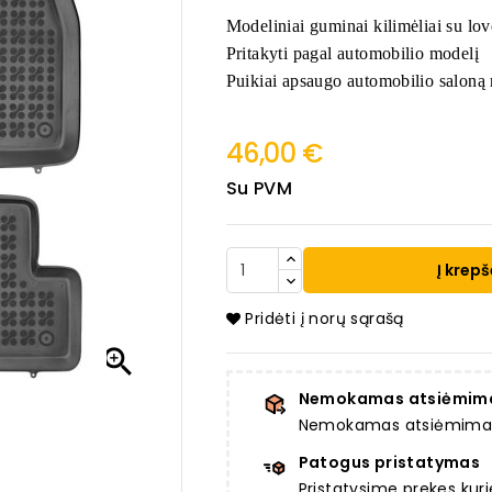
Modeliniai guminai kilimėliai su lov
Pritakyti pagal automobilio modelį
Puikiai apsaugo automobilio saloną 
46,00 €
Su PVM
Į krepš
Pridėti į norų sąrašą

Nemokamas atsiėmim
Nemokamas atsiėmimas a
Patogus pristatymas
Pristatysime prekes ku