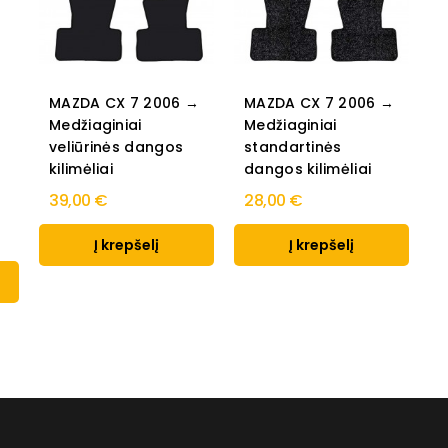
o
MAZDA CX 7 2006 →
MAZDA CX 7 2006 →
Medžiaginiai
Medžiaginiai
veliūrinės dangos
standartinės
kilimėliai
dangos kilimėliai
39,00 €
28,00 €
Į krepšelį
Į krepšelį