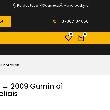
Parduotuvė
Susisiekti
Mano paskyra
+37067104656
oti
0
0
 borteliais
 → 2009 Guminiai
eliais