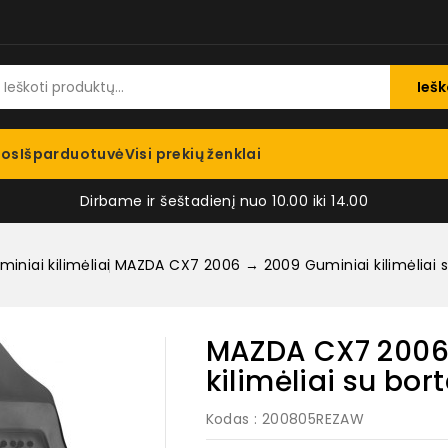
Iešk
jos
Išparduotuvė
Visi prekių ženklai
Dirbame ir šeštadienį nuo 10.00 iki 14.00
iniai kilimėliai
MAZDA CX7 2006 → 2009 Guminiai kilimėliai su
MAZDA CX7 2006
kilimėliai su bort
Kodas
: 200805REZAW