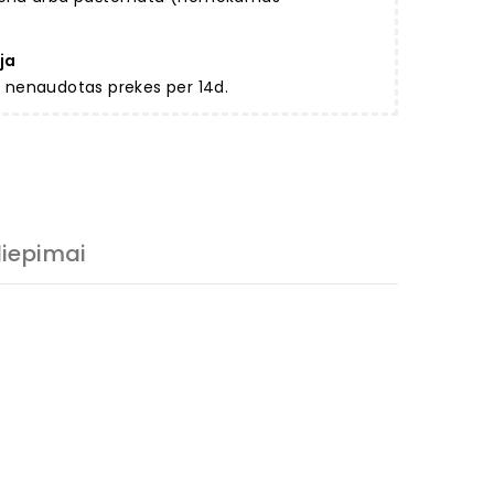
ja
ir nenaudotas prekes per 14d.
liepimai