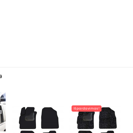
9
Išpardavimas!