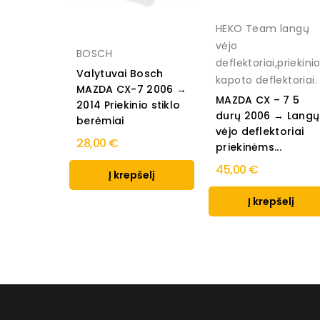
HEKO Team langų
vėjo
BOSCH
deflektoriai,priekini
Valytuvai Bosch
kapoto deflektoriai.
MAZDA CX-7 2006 →
MAZDA CX – 7 5
2014 Priekinio stiklo
durų 2006 → Langų
berėmiai
vėjo deflektoriai
28,00 €
priekinėms...
45,00 €
Į krepšelį
Į krepšelį