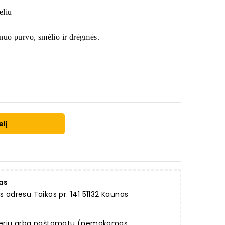
eliu
nuo purvo, smėlio ir drėgmės.
elį
as
dresu Taikos pr. 141 51132 Kaunas
rjeriu arba paštomatu (nemokamas