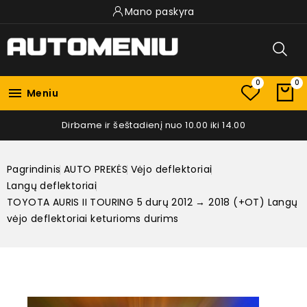
Mano paskyra
0
0

Meniu
Dirbame ir šeštadienį nuo 10.00 iki 14.00
Pagrindinis
AUTO PREKĖS
Vėjo deflektoriai
Langų deflektoriai
TOYOTA AURIS II TOURING 5 durų 2012 → 2018 (+OT) Langų
vėjo deflektoriai keturioms durims