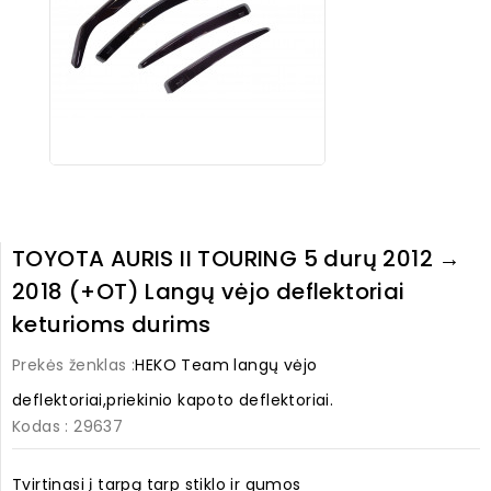
TOYOTA AURIS II TOURING 5 durų 2012 →
2018 (+OT) Langų vėjo deflektoriai
keturioms durims
Prekės ženklas :
HEKO Team langų vėjo
deflektoriai,priekinio kapoto deflektoriai.
Kodas
: 29637
Tvirtinasi į tarpą tarp stiklo ir gumos