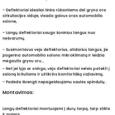
- Deflektoriai idealiai tinka rūkantiems dėl gryno oro
cirkuliacijos viduje, visada gaivus oras automobilio
salone,
- Langų deflektoriai saugo šoninius langus nuo
nešvarumų.
- Susimontavus vejo deflektorius, atidarius langus, jie
pagerina automobilio salono mikroklimatą ir leidžia
mėgautis grynu oru ,
- Net jei lyja ar sninga, vėjo deflektoriai neleis patekti į
saloną krituliams ir užtikrins komfortišką važiavimą,
- Padeda išvengti nepageidaujamu saulės spindulių .
Montavimas:
Langų deflektoriai montuojami į durų tarpą, tarp stiklo
ir gumos.