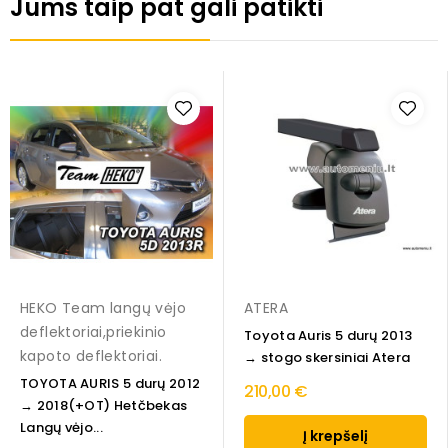
Jums taip pat gali patikti
HEKO Team langų vėjo
ATERA
deflektoriai,priekinio
Toyota Auris 5 durų 2013
kapoto deflektoriai.
→ stogo skersiniai Atera
TOYOTA AURIS 5 durų 2012
210,00 €
→ 2018(+OT) Hetčbekas
Langų vėjo...
Į krepšelį