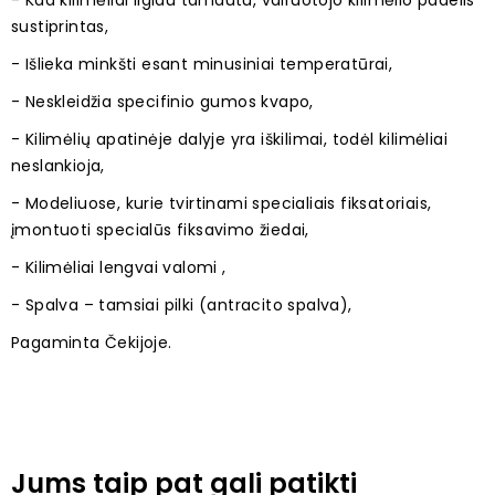
- Kad kilimėliai ilgiau tarnautu, vairuotojo kilimėlio padelis
sustiprintas,
- Išlieka minkšti esant minusiniai temperatūrai,
- Neskleidžia specifinio gumos kvapo,
- Kilimėlių apatinėje dalyje yra iškilimai, todėl kilimėliai
neslankioja,
- Modeliuose, kurie tvirtinami specialiais fiksatoriais,
įmontuoti specialūs fiksavimo žiedai,
- Kilimėliai lengvai valomi ,
- Spalva – tamsiai pilki (antracito spalva),
Pagaminta Čekijoje.
Jums taip pat gali patikti