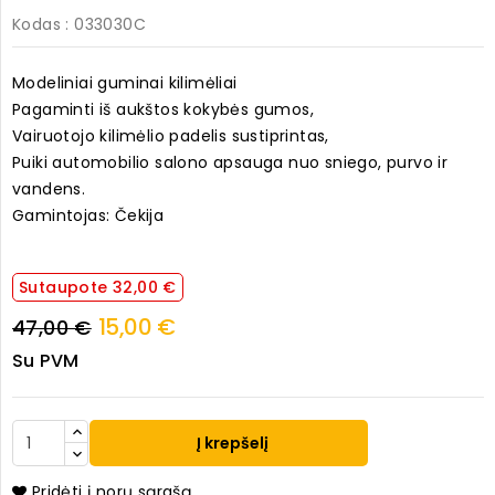
Kodas
: 033030C
Modeliniai guminai kilimėliai
Pagaminti iš aukštos kokybės gumos,
Vairuotojo kilimėlio padelis sustiprintas,
Puiki automobilio salono apsauga nuo sniego, purvo ir
vandens.
Gamintojas: Čekija
Sutaupote 32,00 €
15,00 €
47,00 €
Su PVM
Į krepšelį
Pridėti į norų sąrašą