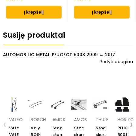
Į krepšelį
Į krepšelį
Susiję produktai
AUTOMOBILIO METAI: PEUGEOT 5008 2009 → 2017
Rodyti daugiau
‹
›
VALEO
BOSCH
AMOS
AMOS
THULE
HORIZO
VALYTUVAI
Valytuvai
Stogo
Stogo
Stogo
PEUGEO
VALEO
BOSCH
skersiniai
skersiniai
skersiniai
5008