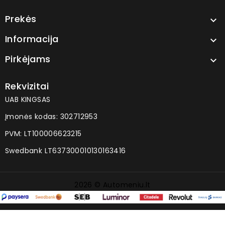
Prekės

Informacija

Pirkėjams

Rekvizitai
UAB KINGSAS
Įmonės kodas: 302712953
PVM: LT100006623215
Swedbank LT637300010130163416
2026 © Automeniu.lt