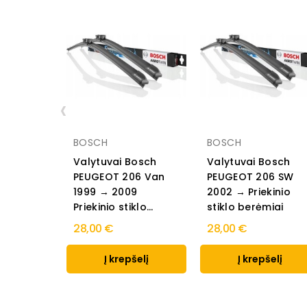
‹
BOSCH
BOSCH
Valytuvai Bosch
Valytuvai Bosch
PEUGEOT 206 Van
PEUGEOT 206 SW
1999 → 2009
2002 → Priekinio
Priekinio stiklo...
stiklo berėmiai
28,00 €
28,00 €
Į krepšelį
Į krepšelį