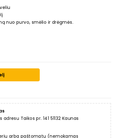
veliu
lį
ną nuo purvo, smėlio ir drėgmės.
elį
as
dresu Taikos pr. 141 51132 Kaunas
rjeriu arba paštomatu (nemokamas