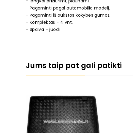
- lengvai prižiūrimi, plaunami,
- Pagaminti pagal automobilio modelį,
- Pagaminti iš aukštos kokybės gumos,
- Komplektas - 4 vnt.
- Spalva – juodi
Jums taip pat gali patikti