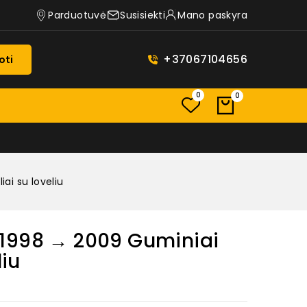
Parduotuvė
Susisiekti
Mano paskyra
+37067104656
oti
0
0
ai su loveliu
1998 → 2009 Guminiai
liu