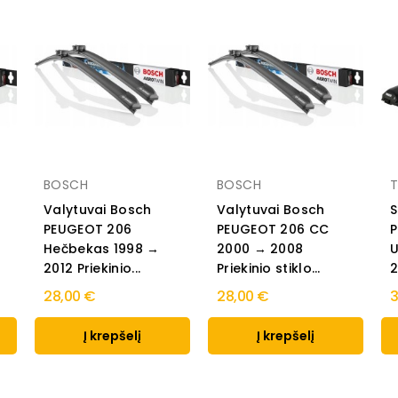
BOSCH
BOSCH
T
Valytuvai Bosch
Valytuvai Bosch
S
PEUGEOT 206
PEUGEOT 206 CC
Hečbekas 1998 →
2000 → 2008
U
2012 Priekinio...
Priekinio stiklo...
2
28,00 €
28,00 €
3
Į krepšelį
Į krepšelį