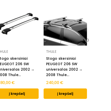
›
HULE
THULE
AMOS
togo skersiniai
Stogo skersiniai
Stogo sk
PEUGEOT 206 SW
PEUGEOT 206 SW
PEUGEOT
niversalas 2002 →
universalas 2002 →
2002 → 
008 Thule...
2008 Thule...
AERO
80,00 €
240,00 €
115,00 €
Į krepšelį
Į krepšelį
Į k