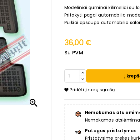
Modeliniai guminai kilimėliai su lo
Pritakyti pagal automobilio mode
Puikiai apsaugo automobilio salo
36,00 €
Su PVM
Į krepš
Pridėti į norų sąrašą

Nemokamas atsiėmim
Nemokamas atsiėmimas a
Patogus pristatymas
Pristatysime prekes ku