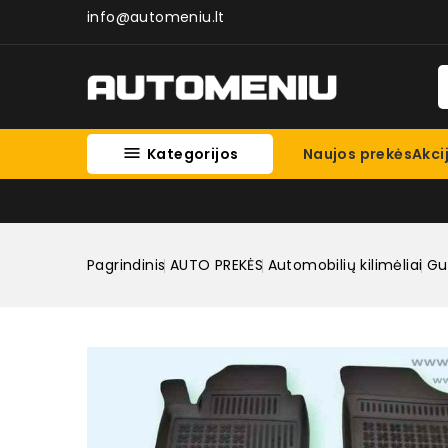
info@automeniu.lt

Kategorijos
Naujos prekės
Akci
Pagrindinis
AUTO PREKĖS
Automobilių kilimėliai
Gum