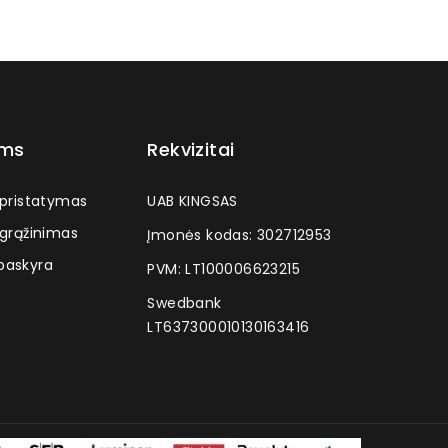
ams
Rekvizitai
 pristatymas
UAB KINGSAS
 grąžinimas
Įmonės kodas: 302712953
askyra
PVM: LT100006623215
Swedbank
LT637300010130163416