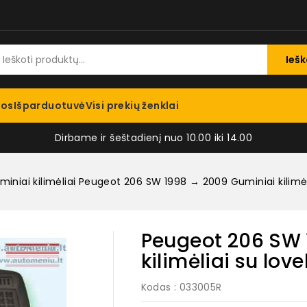
Iešk
jos
Išparduotuvė
Visi prekių ženklai
Dirbame ir šeštadienį nuo 10.00 iki 14.00
iniai kilimėliai
Peugeot 206 SW 1998 → 2009 Guminiai kilimėli
Peugeot 206 SW 
kilimėliai su love
Kodas
: 033005R