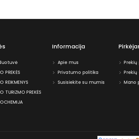
ės
Informacija
Pirkėj
duotuvė
Apie mus
Prekių
O PREKĖS
Privatumo politika
Prekių
O REIKMENYS
Susisiekite su mumis
Mano p
O TURIZMO PREKĖS
OCHEMIJA