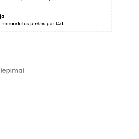
ja
ir nenaudotas prekes per 14d.
liepimai