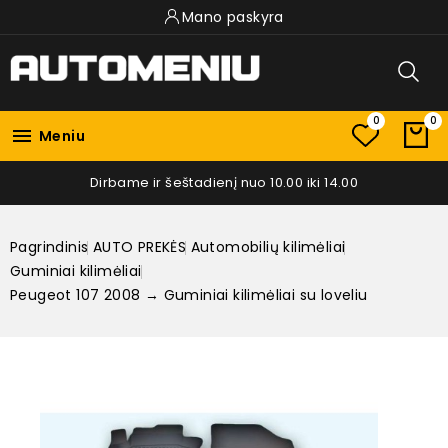
Mano paskyra
0
0

Meniu
Dirbame ir šeštadienį nuo 10.00 iki 14.00
Pagrindinis
AUTO PREKĖS
Automobilių kilimėliai
Guminiai kilimėliai
Peugeot 107 2008 → Guminiai kilimėliai su loveliu