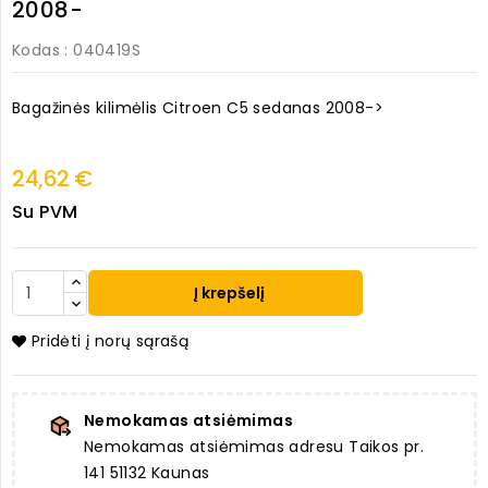
2008-
Kodas
: 040419S
Bagažinės kilimėlis Citroen C5 sedanas 2008->
24,62 €
Su PVM
Į krepšelį
Pridėti į norų sąrašą
Nemokamas atsiėmimas
Nemokamas atsiėmimas adresu Taikos pr.
141 51132 Kaunas