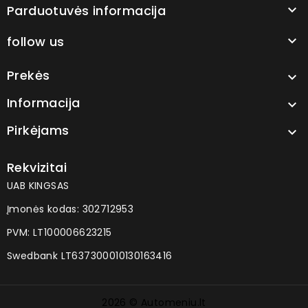
Parduotuvės informacija

follow us

Prekės

Informacija

Pirkėjams

Rekvizitai
UAB KINGSAS
Įmonės kodas: 302712953
PVM: LT100006623215
Swedbank LT637300010130163416
2026 © Automeniu.lt