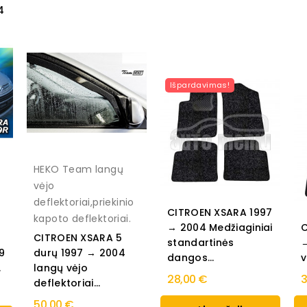
4
Išpardavimas!
HEKO Team langų
vėjo
o
deflektoriai,priekinio
CITROEN XSARA 1997
kapoto deflektoriai.
→ 2004 Medžiaginiai
C
CITROEN XSARA 5
standartinės
→
9
durų 1997 → 2004
dangos...
v
.
langų vėjo
28,00 €
3
deflektoriai...
50,00 €