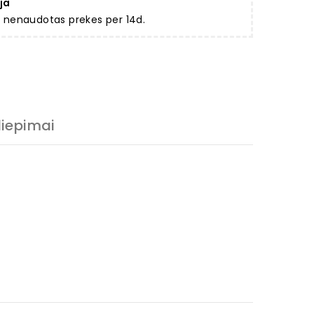
ja
ir nenaudotas prekes per 14d.
liepimai