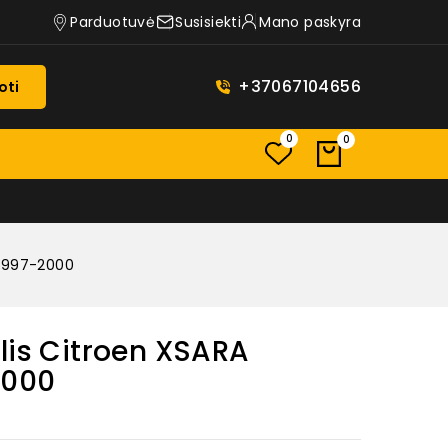
Parduotuvė
Susisiekti
Mano paskyra
+37067104656
oti
0
0
 1997-2000
lis Citroen XSARA
2000