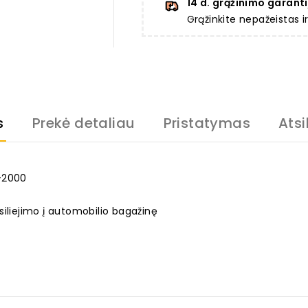
14 d. grąžinimo garanti
Grąžinkite nepažeistas 
s
Prekė detaliau
Pristatymas
Atsi
7-2000
siliejimo į automobilio bagažinę