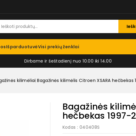
Iešk
jos
Išparduotuvė
Visi prekių ženklai
Dirbame ir šeštadienį nuo 10.00 iki 14.00
ažinės kilimėliai
Bagažinės kilimėlis Citroen XSARA hečbekas
Bagažinės kilimė
hečbekas 1997-
Kodas
: 040408S