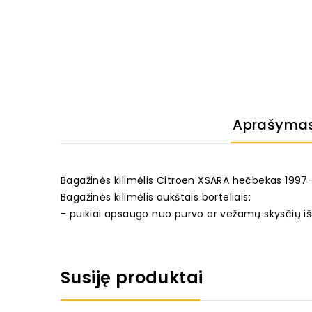
Aprašyma
Bagažinės kilimėlis Citroen XSARA hečbekas 199
Bagažinės kilimėlis aukštais borteliais:
- puikiai apsaugo nuo purvo ar vežamų skysčių iš
Susiję produktai