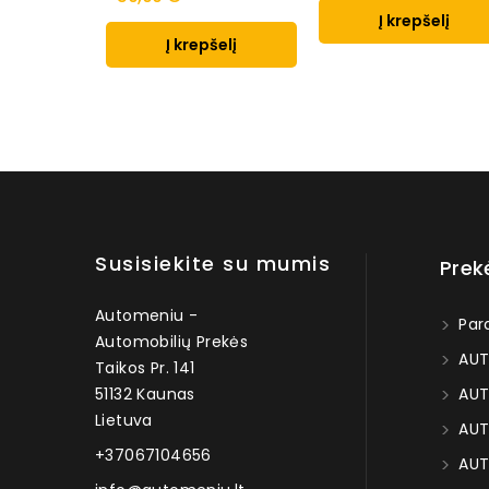
Į krepšelį
Į krepšelį
Susisiekite su mumis
Prek
Automeniu -
Par
Automobilių Prekės
AUT
Taikos Pr. 141
51132 Kaunas
AUT
Lietuva
AUT
+37067104656
AUT