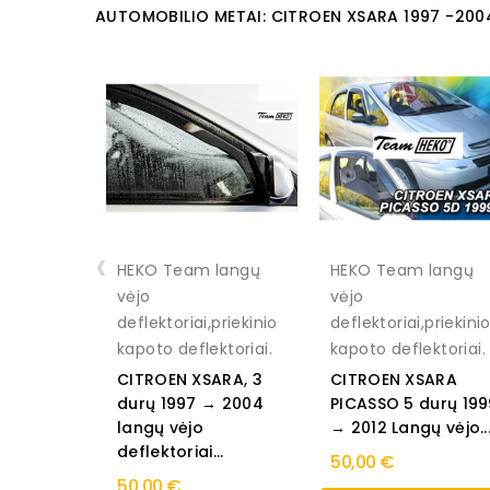
AUTOMOBILIO METAI: CITROEN XSARA 1997 -200
‹
HEKO Team langų
HEKO Team langų
vėjo
vėjo
deflektoriai,priekinio
deflektoriai,priekini
kapoto deflektoriai.
kapoto deflektoriai.
CITROEN XSARA, 3
CITROEN XSARA
durų 1997 → 2004
PICASSO 5 durų 199
langų vėjo
→ 2012 Langų vėjo..
deflektoriai...
50,00 €
50,00 €