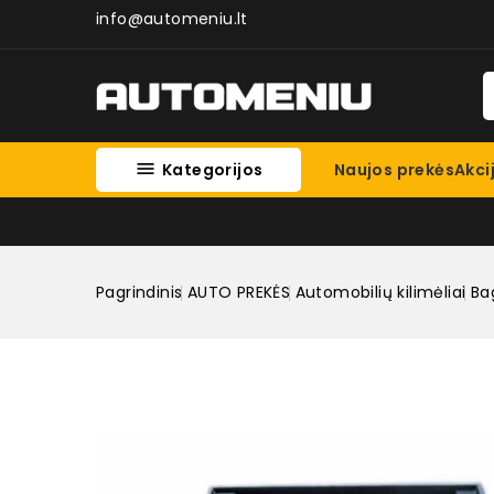
info@automeniu.lt

Kategorijos
Naujos prekės
Akci
Pagrindinis
AUTO PREKĖS
Automobilių kilimėliai
Bag