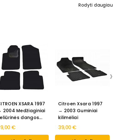
Rodyti daugiau
›
ITROEN XSARA 1997
Citroen Xsara 1997
 2004 Medžiaginiai
→ 2003 Guminiai
eliūrinės dangos...
kilimėliai
9,00 €
39,00 €