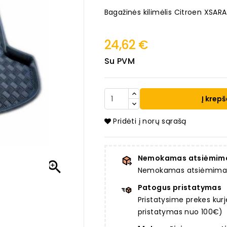
Bagažinės kilimėlis Citroen XSA
24,62 €
Su PVM
Į krepš
Pridėti į norų sąrašą
Nemokamas atsiėmim

Nemokamas atsiėmimas a
Patogus pristatymas
Pristatysime prekes ku
pristatymas nuo 100€)