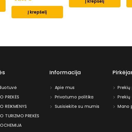
Į krepšelį
Į krepšelį
ės
Informacija
Pirkėj
duotuvė
Apie mus
Prekių
O PREKĖS
Privatumo politika
Prekių
O REIKMENYS
Susisiekite su mumis
Mano p
O TURIZMO PREKĖS
OCHEMIJA