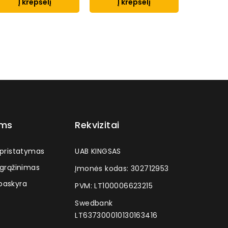
Į krepšelį
Į krepšelį
ams
Rekvizitai
 pristatymas
UAB KINGSAS
 grąžinimas
Įmonės kodas: 302712953
askyra
PVM: LT100006623215
Swedbank
LT637300010130163416