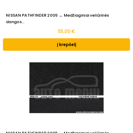
NISSAN PATHFINDER 2005 → Medžiaginiai veliūrinės
dangos...
55,00 €
Į krepšelį