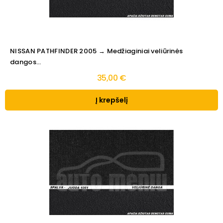
NISSAN PATHFINDER 2005 → Medžiaginiai veliūrinės
dangos...
35,00 €
Į krepšelį