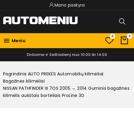
Mano paskyra
0
0

Meniu
Dirbame ir šeštadienį nuo 10.00 iki 14.00
Pagrindinis
AUTO PREKĖS
Automobilių kilimėliai
Bagažinės kilimėliai
NISSAN PATHFINDER III 7OS 2005 → 2014 Guminis bagažinės
kilimėlis aukštais borteliais ProLine 3D