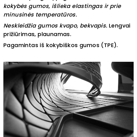
kokybės gumos, išlieka elastingas ir prie
minusinės temperatūros.
Neskleidžia gumos kvapo, bekvapis.
Lengvai
prižiūrimas, plaunamas.
Pagamintas iš kokybiškos gumos (TPE).