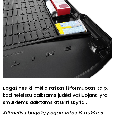
Bagažinės kilimėlio raštas išformuotas taip,
kad neleistu daiktams judėti važiuojant, yra
smulkiems daiktams atskiri skyriai.
Kilimėlis į bagažą pagamintas iš aukštos