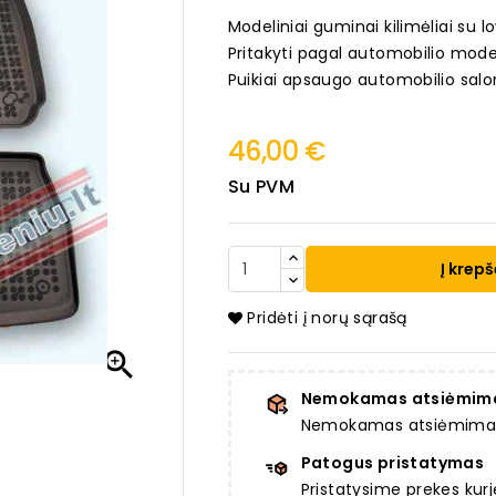
Modeliniai guminai kilimėliai su lo
Pritakyti pagal automobilio mode
Puikiai apsaugo automobilio salo
46,00 €
Su PVM
Į krepš
Pridėti į norų sąrašą

Nemokamas atsiėmim
Nemokamas atsiėmimas a
Patogus pristatymas
Pristatysime prekes ku