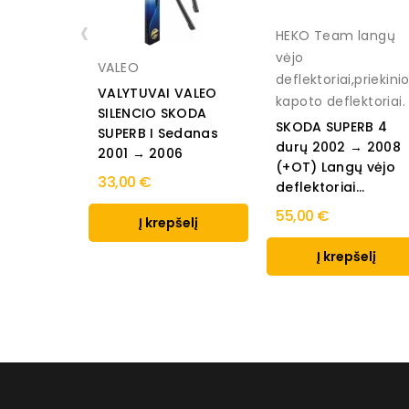
‹
HEKO Team langų
vėjo
VALEO
deflektoriai,priekini
VALYTUVAI VALEO
kapoto deflektoriai.
SILENCIO SKODA
SKODA SUPERB 4
SUPERB I Sedanas
durų 2002 → 2008
2001 → 2006
(+OT) Langų vėjo
33,00 €
deflektoriai...
55,00 €
Į krepšelį
Į krepšelį