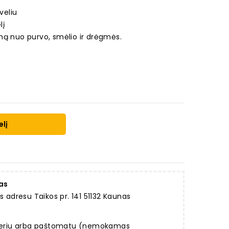
veliu
lį
ną nuo purvo, smėlio ir drėgmės.
elį
as
dresu Taikos pr. 141 51132 Kaunas
rjeriu arba paštomatu (nemokamas