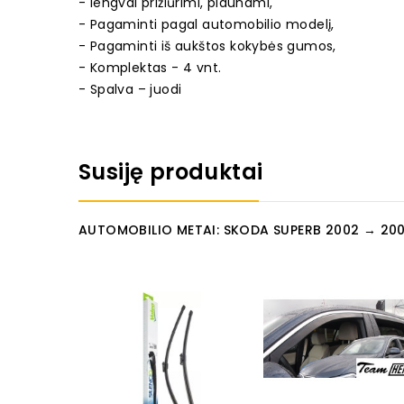
- lengvai prižiūrimi, plaunami,
- Pagaminti pagal automobilio modelį,
- Pagaminti iš aukštos kokybės gumos,
- Komplektas - 4 vnt.
- Spalva – juodi
Susiję produktai
AUTOMOBILIO METAI: SKODA SUPERB 2002 → 20