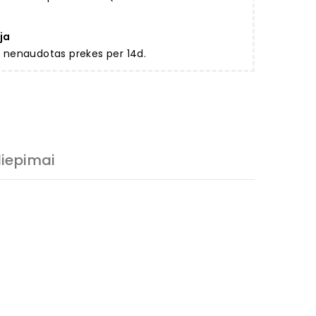
ja
ir nenaudotas prekes per 14d.
liepimai