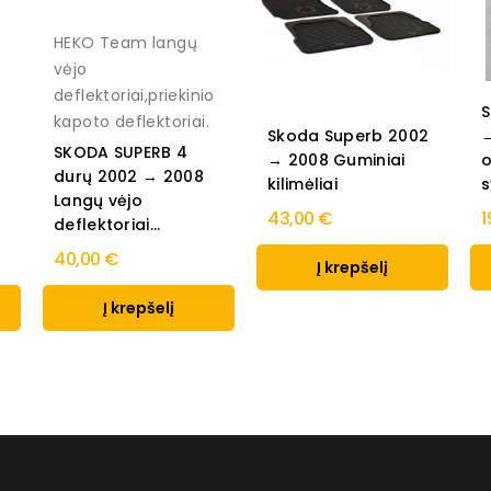
HEKO Team langų
vėjo
o
deflektoriai,priekinio
S
kapoto deflektoriai.
Skoda Superb 2002
→
SKODA SUPERB 4
→ 2008 Guminiai
o
durų 2002 → 2008
kilimėliai
s
Langų vėjo
43,00 €
1
deflektoriai...
40,00 €
Į krepšelį
Į krepšelį