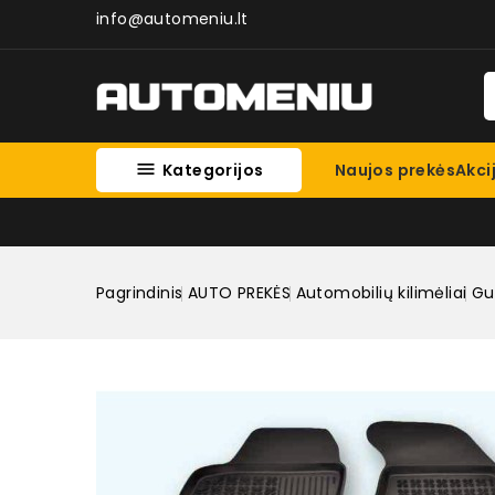
info@automeniu.lt

Kategorijos
Naujos prekės
Akci
Pagrindinis
AUTO PREKĖS
Automobilių kilimėliai
Gum