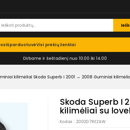
Iešk
jos
Išparduotuvė
Visi prekių ženklai
Dirbame ir šeštadienį nuo 10.00 iki 14.00
iniai kilimėliai
Skoda Superb I 2001 → 2008 Guminiai kilimėliai
Skoda Superb I 
kilimėliai su love
Kodas
: 200207REZAW