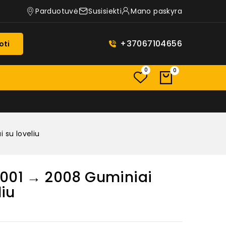
Parduotuvė
Susisiekti
Mano paskyra
+37067104656
oti
0
0
 su loveliu
2001 → 2008 Guminiai
liu