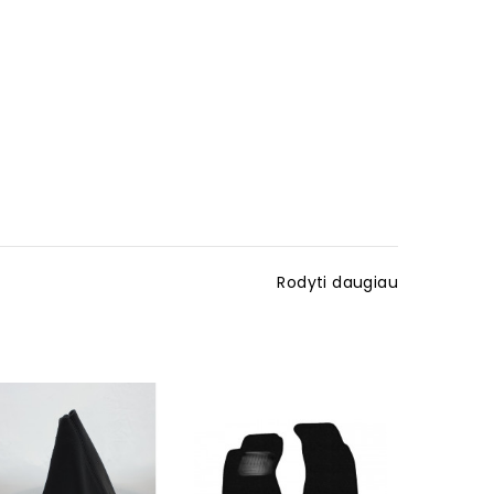
Rodyti daugiau
Išpardavi