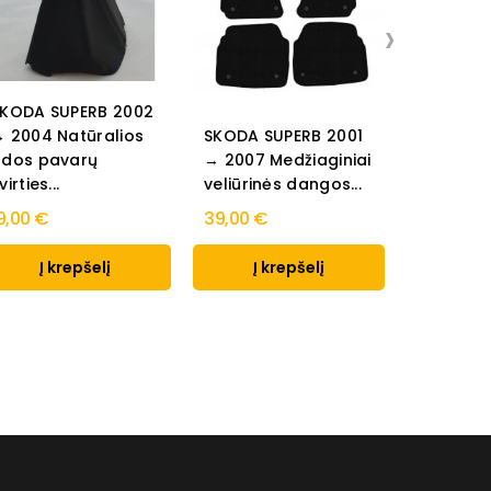
›
KODA SUPERB 2002
SKODA S
 2004 Natūralios
SKODA SUPERB 2001
→ 2007 M
dos pavarų
→ 2007 Medžiaginiai
standart
virties...
veliūrinės dangos...
dangos..
9,00 €
39,00 €
28,00 €
Į krepšelį
Į krepšelį
Į k