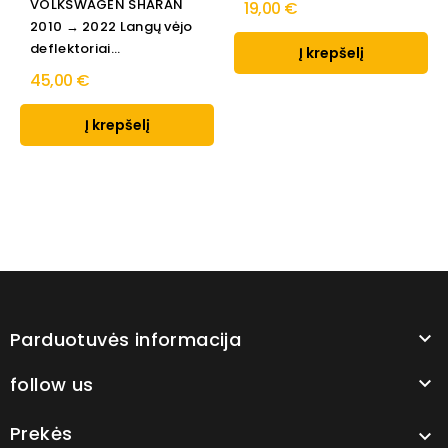
VOLKSWAGEN SHARAN
19,00 €
2010 → 2022 Langų vėjo
deflektoriai...
Į krepšelį
45,00 €
Į krepšelį
Parduotuvės informacija

follow us

Prekės
