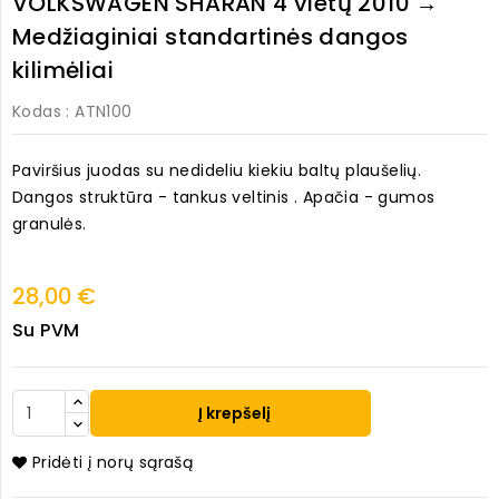
VOLKSWAGEN SHARAN 4 vietų 2010 →
Medžiaginiai standartinės dangos
kilimėliai
Kodas
: ATN100
Paviršius juodas su nedideliu kiekiu baltų plaušelių.
Dangos struktūra - tankus veltinis . Apačia - gumos
granulės.
28,00 €
Su PVM
Į krepšelį
Pridėti į norų sąrašą