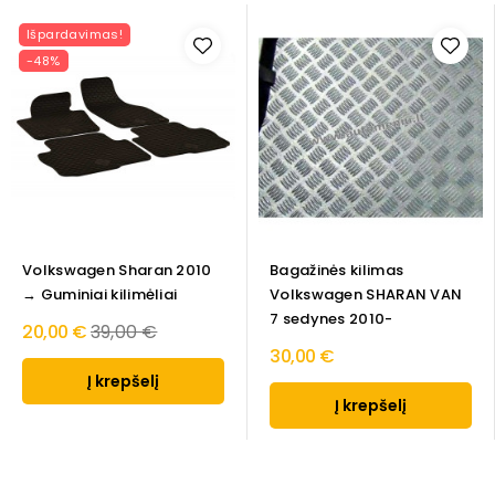
Išpardavimas!
-48%
Volkswagen Sharan 2010
Bagažinės kilimas
→ Guminiai kilimėliai
Volkswagen SHARAN VAN
7 sedynes 2010-
Regular
20,00 €
39,00 €
30,00 €
price
Į krepšelį
Į krepšelį