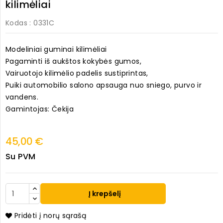
kilimėliai
Kodas
: 0331C
Modeliniai guminai kilimėliai
Pagaminti iš aukštos kokybės gumos,
Vairuotojo kilimėlio padelis sustiprintas,
Puiki automobilio salono apsauga nuo sniego, purvo ir
vandens.
Gamintojas: Čekija
45,00 €
Su PVM
Į krepšelį
Pridėti į norų sąrašą