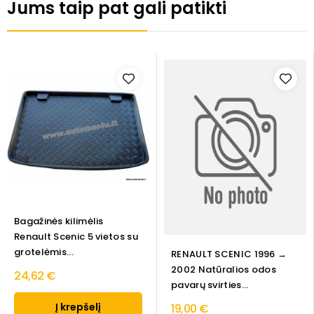
Jums taip pat gali patikti
Bagažinės kilimėlis
Renault Scenic 5 vietos su
grotelėmis...
RENAULT SCENIC 1996 →
2002 Natūralios odos
24,62 €
pavarų svirties...
Į krepšelį
19,00 €