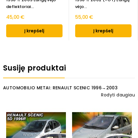
deflektoriai...
vėjo...
45,00 €
55,00 €
Į krepšelį
Į krepšelį
Susiję produktai
AUTOMOBILIO METAI: RENAULT SCENIC 1996→2003
Rodyti daugiau