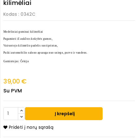
kilimėliai
Kodas
: 0342C
Modeliniai guminai kilimėliai
Pagaminti iš aukštos kokybės gumos,
Vairuotojo kilimėlio padelis sustiprintas,
Puiki automobilio salono apsauga nuo sniego, purvo ir vandens.
Gamintojas: Čekija
39,00 €
Su PVM
Į krepšelį
Pridėti į norų sąrašą