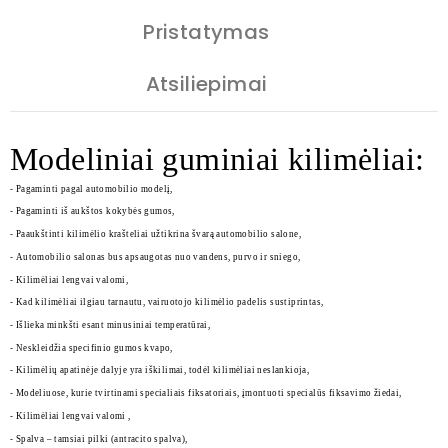
Pristatymas
Atsiliepimai
Modeliniai guminiai kilimėliai:
- Pagaminti pagal automobilio modelį,
- Pagaminti iš aukštos kokybės gumos,
- Paaukštinti kilimėlio krašteliai užtikrina švarą automobilio salone,
- Automobilio salonas bus apsaugotas nuo vandens, purvo ir sniego,
- Kilimėliai lengvai valomi,
- Kad kilimėliai ilgiau tarnautu, vairuotojo kilimėlio padelis sustiprintas,
- Išlieka minkšti esant minusiniai temperatūrai,
- Neskleidžia specifinio gumos kvapo,
- Kilimėlių apatinėje dalyje yra iškilimai, todėl kilimėliai neslankioja,
- Modeliuose, kurie tvirtinami specialiais fiksatoriais, įmontuoti specialūs fiksavimo žiedai,
- Kilimėliai lengvai valomi ,
- Spalva – tamsiai pilki (antracito spalva),