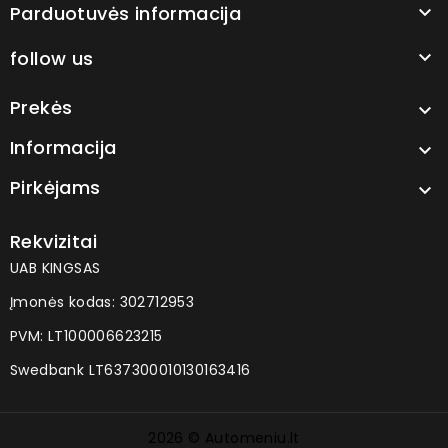
Parduotuvės informacija

follow us

Prekės

Informacija

Pirkėjams

Rekvizitai
UAB KINGSAS
Įmonės kodas: 302712953
PVM: LT100006623215
Swedbank LT637300010130163416
2026 © Automeniu.lt