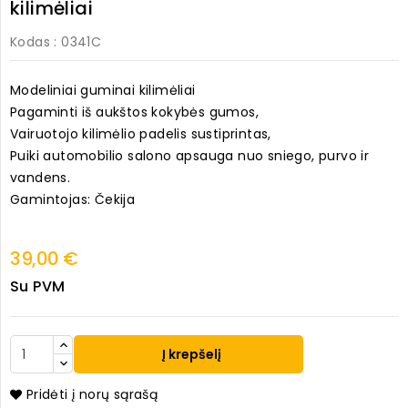
kilimėliai
Kodas
: 0341C
Modeliniai guminai kilimėliai
Pagaminti iš aukštos kokybės gumos,
Vairuotojo kilimėlio padelis sustiprintas,
Puiki automobilio salono apsauga nuo sniego, purvo ir
vandens.
Gamintojas: Čekija
39,00 €
Su PVM
Į krepšelį
Pridėti į norų sąrašą