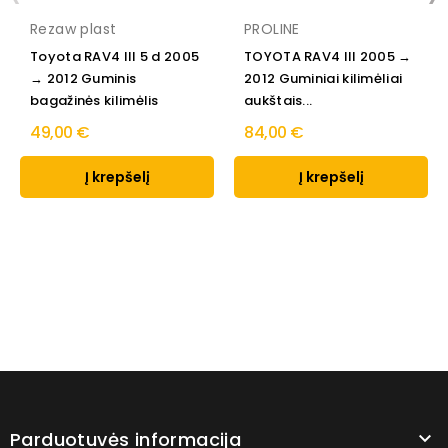
Rezaw plast
PROLINE
Toyota RAV4 III 5 d 2005
TOYOTA RAV4 III 2005 →
→ 2012 Guminis
2012 Guminiai kilimėliai
bagažinės kilimėlis
aukštais...
49,00 €
84,00 €
Į krepšelį
Į krepšelį
Parduotuvės informacija
