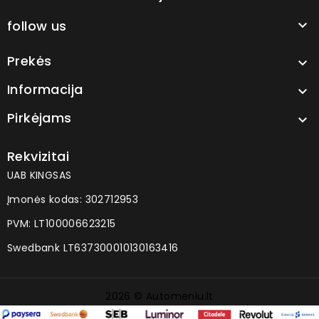
follow us

Prekės

Informacija

Pirkėjams

Rekvizitai
UAB KINGSAS
Įmonės kodas: 302712953
PVM: LT100006623215
Swedbank LT637300010130163416
2026 © Automeniu.lt