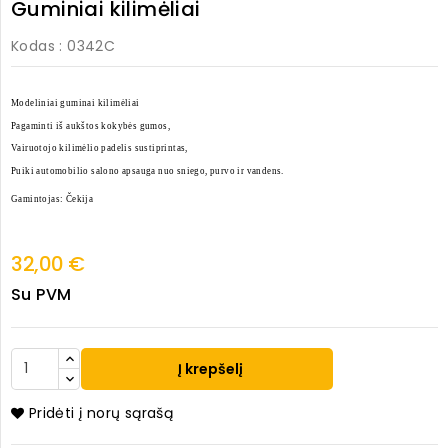
Guminiai kilimėliai
Kodas
: 0342C
Modeliniai guminai kilimėliai
Pagaminti iš aukštos kokybės gumos,
Vairuotojo kilimėlio padelis sustiprintas,
Puiki automobilio salono apsauga nuo sniego, purvo ir vandens.
Gamintojas: Čekija
32,00 €
Su PVM
Į krepšelį
Pridėti į norų sąrašą