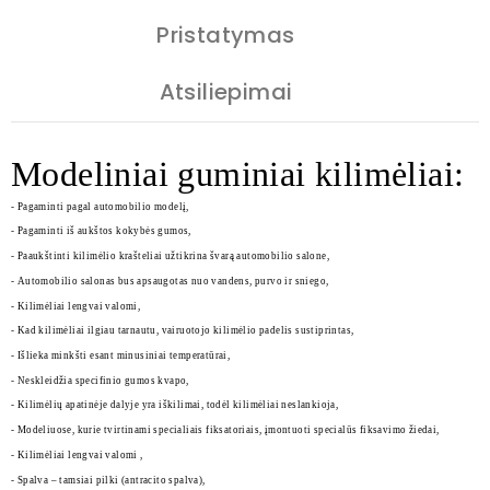
Pristatymas
Atsiliepimai
Modeliniai guminiai kilimėliai:
- Pagaminti pagal automobilio modelį,
- Pagaminti iš aukštos kokybės gumos,
- Paaukštinti kilimėlio krašteliai užtikrina švarą automobilio salone,
- Automobilio salonas bus apsaugotas nuo vandens, purvo ir sniego,
- Kilimėliai lengvai valomi,
- Kad kilimėliai ilgiau tarnautu, vairuotojo kilimėlio padelis sustiprintas,
- Išlieka minkšti esant minusiniai temperatūrai,
- Neskleidžia specifinio gumos kvapo,
- Kilimėlių apatinėje dalyje yra iškilimai, todėl kilimėliai neslankioja,
- Modeliuose, kurie tvirtinami specialiais fiksatoriais, įmontuoti specialūs fiksavimo žiedai,
- Kilimėliai lengvai valomi ,
- Spalva – tamsiai pilki (antracito spalva),