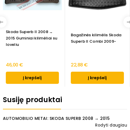
Skoda Superb II 2008 →
Bagažinės kilimėlis Skoda
2015 Guminiai kilimėliai su
Superb II Combi 2009-
loveliu
46,00 €
22,88 €
Į krepšelį
Į krepšelį
Susiję produktai
AUTOMOBILIO METAI: SKODA SUPERB 2008 → 2015
Rodyti daugiau