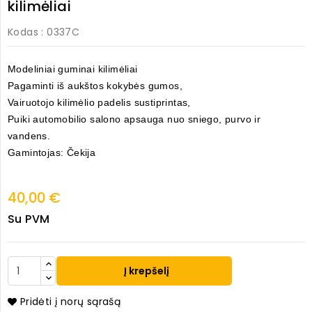
kilimėliai
Kodas
: 0337C
Modeliniai guminai kilimėliai
Pagaminti iš aukštos kokybės gumos,
Vairuotojo kilimėlio padelis sustiprintas,
Puiki automobilio salono apsauga nuo sniego, purvo ir
vandens.
Gamintojas: Čekija
40,00 €
Su PVM
Į krepšelį
Pridėti į norų sąrašą