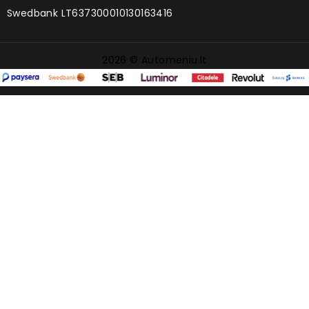
Swedbank LT637300010130163416
2026 © Automeniu.lt