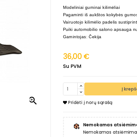
Modeliniai guminai kilimėliai
Pagaminti iš aukštos kokybės gumo
Vairuotojo kilimėlio padelis sustiprin
Puiki automobilio salono apsauga nu
Gamintojas: Čekija
36,00 €
Su PVM
Į krepš

Pridėti į norų sąrašą
Nemokamas atsiėmim
Nemokamas atsiėmimas a