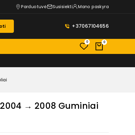
Parduotuvė
Susisiekti
Mano paskyra
+37067104656
oti
0
0
liai
I 2004 → 2008 Guminiai