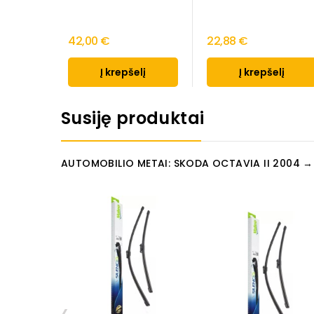
42,00 €
22,88 €
Į krepšelį
Į krepšelį
Susiję produktai
AUTOMOBILIO METAI: SKODA OCTAVIA II 2004 →
‹