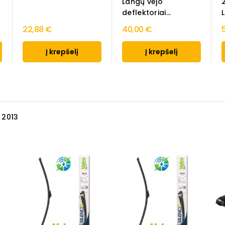
Langų vėjo
deflektoriai...
L
22,88 €
40,00 €
Į krepšelį
Į krepšelį
 2013