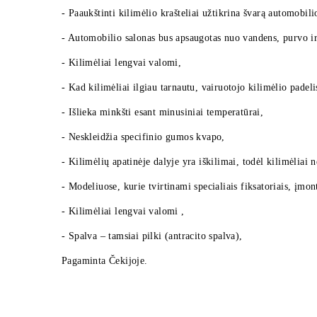
- Paaukštinti kilimėlio krašteliai užtikrina švarą automobili
- Automobilio salonas bus apsaugotas nuo vandens, purvo ir
- Kilimėliai lengvai valomi,
- Kad kilimėliai ilgiau tarnautu, vairuotojo kilimėlio padelis
- Išlieka minkšti esant minusiniai temperatūrai,
- Neskleidžia specifinio gumos kvapo,
- Kilimėlių apatinėje dalyje yra iškilimai, todėl kilimėliai n
- Modeliuose, kurie tvirtinami specialiais fiksatoriais, įmon
- Kilimėliai lengvai valomi ,
- Spalva – tamsiai pilki (antracito spalva),
Pagaminta Čekijoje.