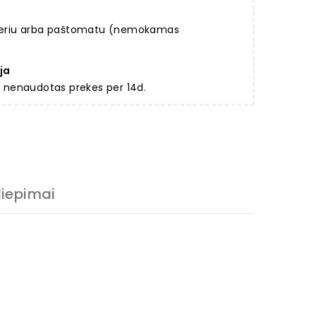
rjeriu arba paštomatu (nemokamas
ja
ir nenaudotas prekes per 14d.
liepimai