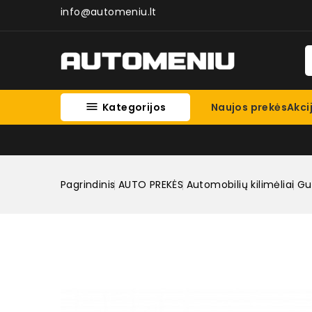
info@automeniu.lt

Kategorijos
Naujos prekės
Akci
Pagrindinis
AUTO PREKĖS
Automobilių kilimėliai
Gum