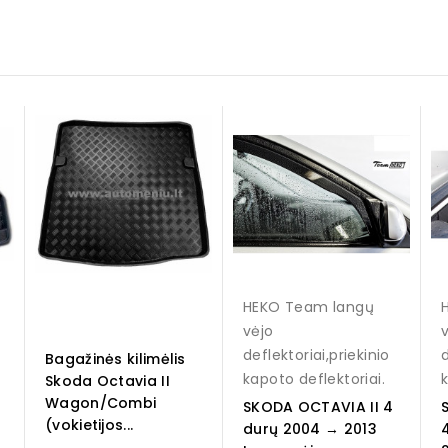
HEKO Team langų
vėjo
deflektoriai,priekinio
d
Bagažinės kilimėlis
kapoto deflektoriai.
Skoda Octavia II
Wagon/Combi
SKODA OCTAVIA II 4
(vokietijos...
durų 2004 → 2013