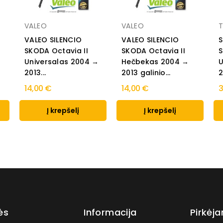
VALEO
VALEO
T
VALEO SILENCIO
VALEO SILENCIO
S
SKODA Octavia II
SKODA Octavia II
S
s
Universalas 2004 →
Hečbekas 2004 →
U
2013...
2013 galinio...
2
14,00 €
14,00 €
3
Į krepšelį
Į krepšelį
ės
Informacija
Pirkėj