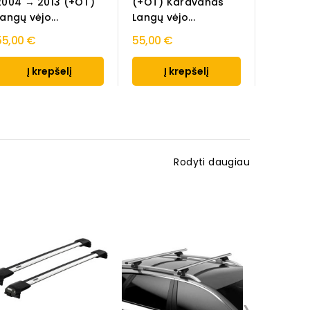
2004 → 2013 (+OT)
(+OT) Karavanas
angų vėjo...
Langų vėjo...
55,00 €
55,00 €
Į krepšelį
Į krepšelį
Rodyti daugiau
›