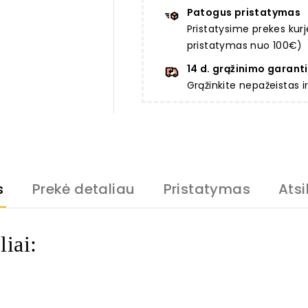
Patogus pristatymas
Pristatysime prekes ku
pristatymas nuo 100€)
14 d. grąžinimo garanti
Grąžinkite nepažeistas 
s
Prekė detaliau
Pristatymas
Atsi
iai: