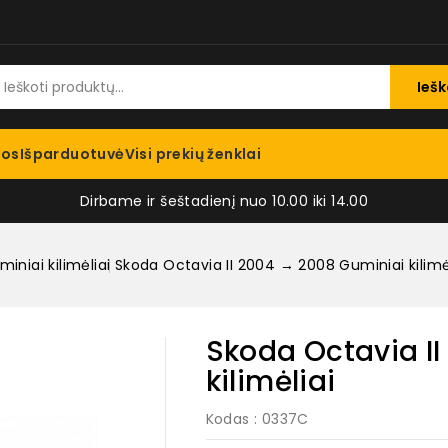
Iešk
jos
Išparduotuvė
Visi prekių ženklai
Dirbame ir šeštadienį nuo 10.00 iki 14.00
iniai kilimėliai
Skoda Octavia II 2004 → 2008 Guminiai kilimė
Skoda Octavia I
kilimėliai
Kodas
: 0337C