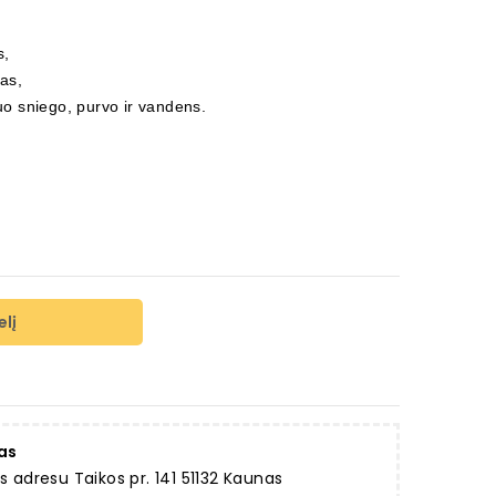
s,
tas,
o sniego, purvo ir vandens.
elį
as
dresu Taikos pr. 141 51132 Kaunas