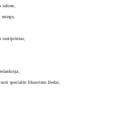
o salone,
 sniego,
 sustiprintas,
eslankioja,
tuoti specialūs fiksavimo žiedai,