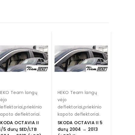
HEKO Team langų
HEKO Team langų
vėjo
vėjo
eflektoriai,priekinio
deflektoriai,priekinio
kapoto deflektoriai.
kapoto deflektoriai.
SKODA OCTAVIA II
SKODA OCTAVIA II 5
4/5 durų SED/LTB
durų 2004 → 2013