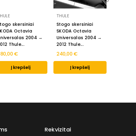
HULE
THULE
AMOS
togo skersiniai
Stogo skersiniai
Stogo sk
KODA Octavia
SKODA Octavia
SKODA O
niversalas 2004 →
Universalas 2004 →
Tour Ko
012 Thule...
2012 Thule...
2010 AM
80,00 €
240,00 €
70,00 €
Į krepšelį
Į krepšelį
Į k
ams
Rekvizitai