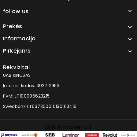
follow us

Prekės

Informacija

Pirkėjams

Rekvizitai
UAB KINGSAS
Įmonės kodas: 302712953
PVM: LT100006623215
Swedbank LT637300010130163416
2026 © Automeniu.lt