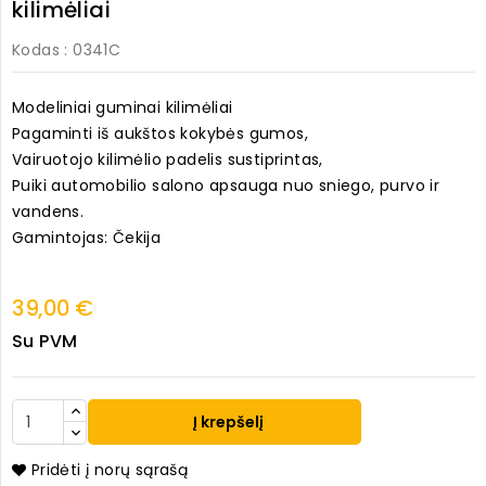
kilimėliai
Kodas
: 0341C
Modeliniai guminai kilimėliai
Pagaminti iš aukštos kokybės gumos,
Vairuotojo kilimėlio padelis sustiprintas,
Puiki automobilio salono apsauga nuo sniego, purvo ir
vandens.
Gamintojas: Čekija
39,00 €
Su PVM
Į krepšelį
Pridėti į norų sąrašą