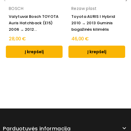
BOSCH
Rezaw plast
Valytuvai Bosch TOYOTA
Toyota AURIS I Hybrid
Auris Hatchback (E15)
2010 → 2013 Guminis
2006 → 2012...
bagažinės kilimėlis
28,00 €
46,00 €
Į krepšelį
Į krepšelį
Parduotuvės informacija
