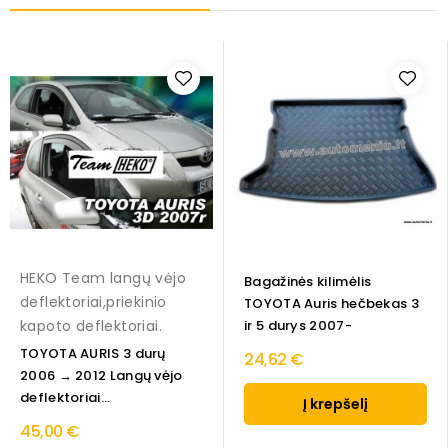
HEKO Team langų vėjo
Bagažinės kilimėlis
deflektoriai,priekinio
TOYOTA Auris hečbekas 3
kapoto deflektoriai.
ir 5 durys 2007-
TOYOTA AURIS 3 durų
24,62 €
2006 → 2012 Langų vėjo
deflektoriai...
Į krepšelį
45,00 €