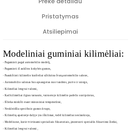
Prekė detaliau
Pristatymas
Atsiliepimai
Modeliniai guminiai kilimėliai:
- Pagaminti pagal automobilio modelį,
- Pagaminti iš aukštos kokybės gumos,
- Paaukštinti kilimėlio krašteliai užtikrina švarą automobilio salone,
- Automobilio salonas bus apsaugotas nuo vandens, purvo ir sniego,
- Kilimėliai lengvai valomi,
- Kad kilimėliai ilgiau tarnautu, vairuotojo kilimėlio padelis sustiprintas,
- Išlieka minkšti esant minusiniai temperatūrai,
- Neskleidžia specifinio gumos kvapo,
- Kilimėlių apatinėje dalyje yra iškilimai, todėl kilimėliai neslankioja,
- Modeliuose, kurie tvirtinami specialiais fiksatoriais, įmontuoti specialūs fiksavimo žiedai,
- Kilimėliai lengvai valomi ,