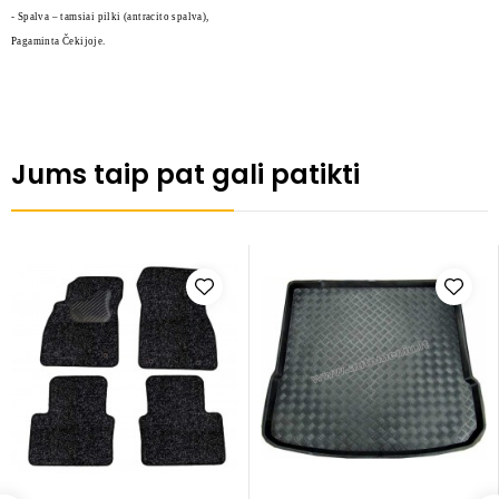
- Spalva – tamsiai pilki (antracito spalva),
Pagaminta Čekijoje.
Jums taip pat gali patikti