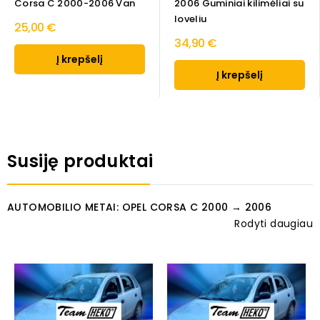
Corsa C 2000-2006 Van
2006 Guminiai kilimėliai su
loveliu
25,00 €
34,90 €
Į krepšelį
Į krepšelį
Susiję produktai
AUTOMOBILIO METAI: OPEL CORSA C 2000 → 2006
Rodyti daugiau