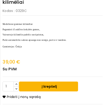
kilimėliai
Kodas
: 0329C
Modeliniai guminai kilimėliai
Pagaminti iš aukštos kokybės gumos,
Vairuotojo kilimėlio padelis sustiprintas,
Puiki automobilio salono apsauga nuo sniego, purvo ir vandens.
Gamintojas: Čekija
39,00 €
Su PVM
Į krepšelį
Pridėti į norų sąrašą