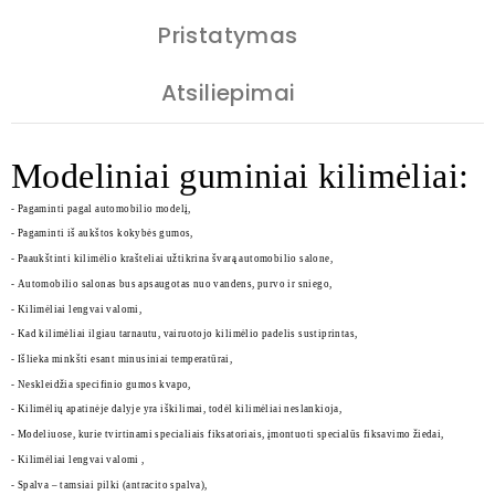
Pristatymas
Atsiliepimai
Modeliniai guminiai kilimėliai:
- Pagaminti pagal automobilio modelį,
- Pagaminti iš aukštos kokybės gumos,
- Paaukštinti kilimėlio krašteliai užtikrina švarą automobilio salone,
- Automobilio salonas bus apsaugotas nuo vandens, purvo ir sniego,
- Kilimėliai lengvai valomi,
- Kad kilimėliai ilgiau tarnautu, vairuotojo kilimėlio padelis sustiprintas,
- Išlieka minkšti esant minusiniai temperatūrai,
- Neskleidžia specifinio gumos kvapo,
- Kilimėlių apatinėje dalyje yra iškilimai, todėl kilimėliai neslankioja,
- Modeliuose, kurie tvirtinami specialiais fiksatoriais, įmontuoti specialūs fiksavimo žiedai,
- Kilimėliai lengvai valomi ,
- Spalva – tamsiai pilki (antracito spalva),