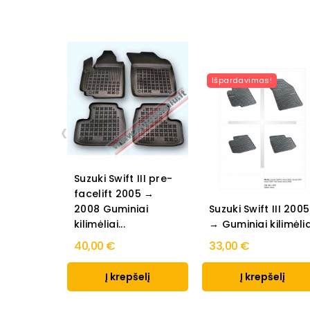
Išpardavimas!
‹
Suzuki Swift III pre-
facelift 2005 →
2008 Guminiai
Suzuki Swift III 2005
kilimėliai...
→ Guminiai kilimėlia
40,00 €
33,00 €
Į krepšelį
Į krepšelį