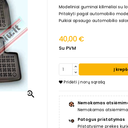
Modeliniai guminai kilimėliai su lo
Pritakyti pagal automobilio mode
Puikiai apsaugo automobilio salo
40,00 €
Su PVM
Į krepš
Pridėti į norų sąrašą

Nemokamas atsiėmim
Nemokamas atsiėmimas a
Patogus pristatymas
Pristatysime prekes ku