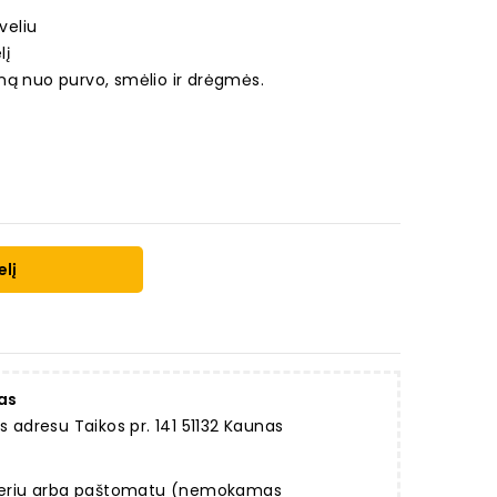
veliu
lį
ną nuo purvo, smėlio ir drėgmės.
elį
as
dresu Taikos pr. 141 51132 Kaunas
rjeriu arba paštomatu (nemokamas