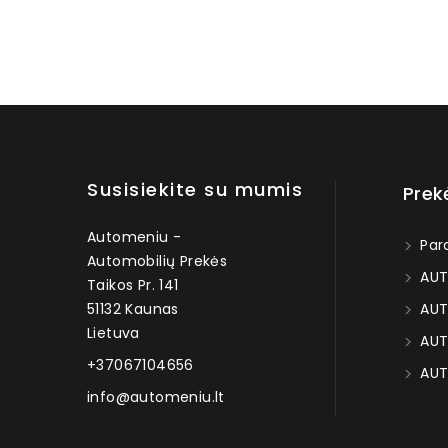
Susisiekite su mumis
Prek
Automeniu -
Par
Automobilių Prekės
AUT
Taikos Pr. 141
51132 Kaunas
AUT
Lietuva
AUT
+37067104656
AUT
info@automeniu.lt