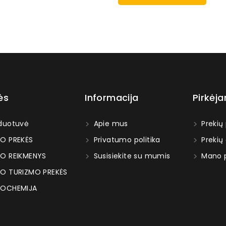
ės
Informacija
Pirkėj
duotuvė
Apie mus
Prekių
O PREKĖS
Privatumo politika
Prekių
O REIKMENYS
Susisiekite su mumis
Mano p
O TURIZMO PREKĖS
OCHEMIJA