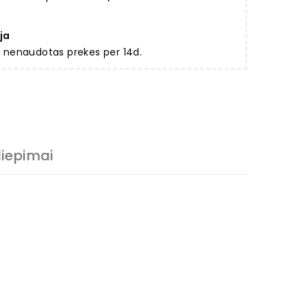
ja
ir nenaudotas prekes per 14d.
liepimai