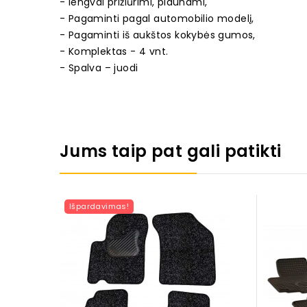
- lengvai prižiūrimi, plaunami,
- Pagaminti pagal automobilio modelį,
- Pagaminti iš aukštos kokybės gumos,
- Komplektas - 4 vnt.
- Spalva – juodi
Jums taip pat gali patikti
Išpardavimas!