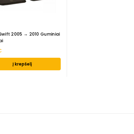
 Swift 2005 → 2010 Guminiai
ai
€
Į krepšelį