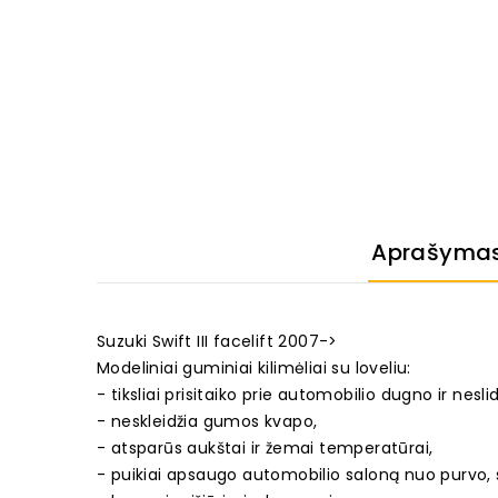
Aprašyma
Suzuki Swift III facelift 2007->
Modeliniai guminiai kilimėliai su loveliu:
- tiksliai prisitaiko prie automobilio dugno ir neslid
- neskleidžia gumos kvapo,
- atsparūs aukštai ir žemai temperatūrai,
- puikiai apsaugo automobilio saloną nuo purvo, 