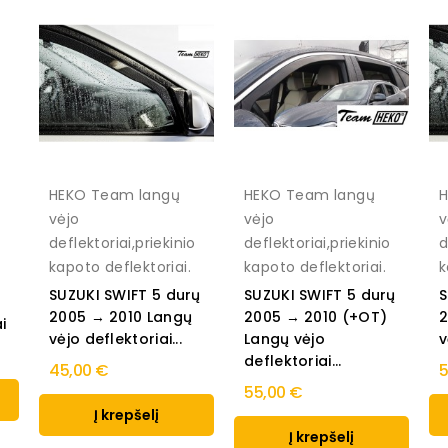
HEKO Team langų
HEKO Team langų
H
vėjo
vėjo
v
deflektoriai,priekinio
deflektoriai,priekinio
d
kapoto deflektoriai.
kapoto deflektoriai.
k
SUZUKI SWIFT 5 durų
SUZUKI SWIFT 5 durų
S
2005 → 2010 Langų
2005 → 2010 (+OT)
2
i
vėjo deflektoriai...
Langų vėjo
v
deflektoriai...
45,00 €
5
55,00 €
Į krepšelį
Į krepšelį