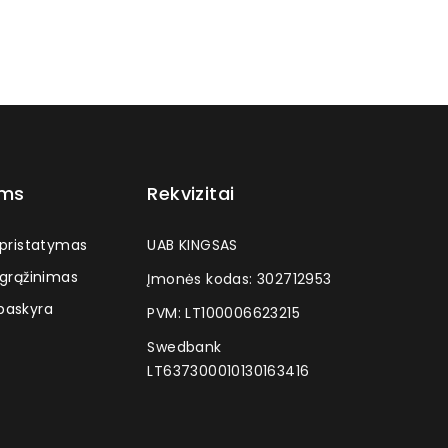
ams
Rekvizitai
 pristatymas
UAB KINGSAS
 grąžinimas
Įmonės kodas: 302712953
askyra
PVM: LT100006623215
Swedbank
LT637300010130163416