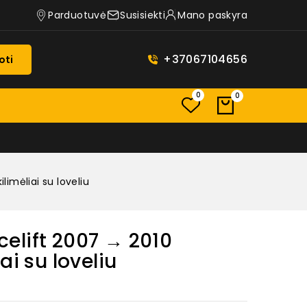
Parduotuvė
Susisiekti
Mano paskyra
+37067104656
oti
0
0
ilimėliai su loveliu
acelift 2007 → 2010
ai su loveliu