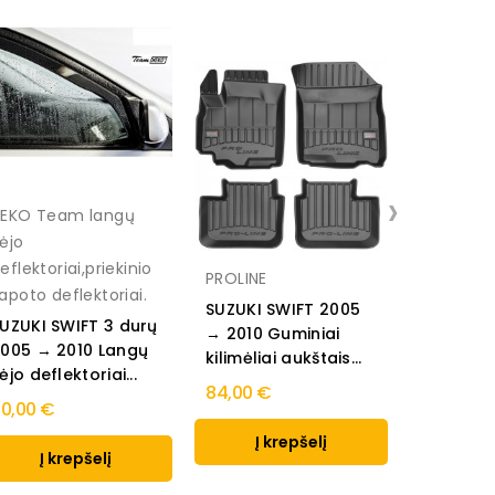
›
EKO Team langų
ėjo
eflektoriai,priekinio
PROLINE
apoto deflektoriai.
SUZUKI SWIFT 2005
Suzuki S
UZUKI SWIFT 3 durų
→ 2010 Guminiai
2010 Gum
005 → 2010 Langų
kilimėliai aukštais...
kilimėliai
ėjo deflektoriai...
84,00 €
37,00 €
0,00 €
Į krepšelį
Į k
Į krepšelį