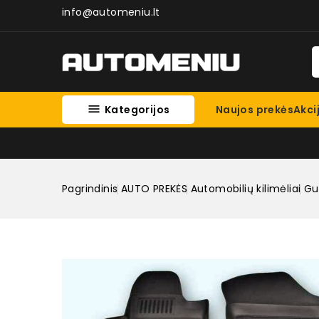
info@automeniu.lt

Kategorijos
Naujos prekės
Akci
Pagrindinis
AUTO PREKĖS
Automobilių kilimėliai
Gum