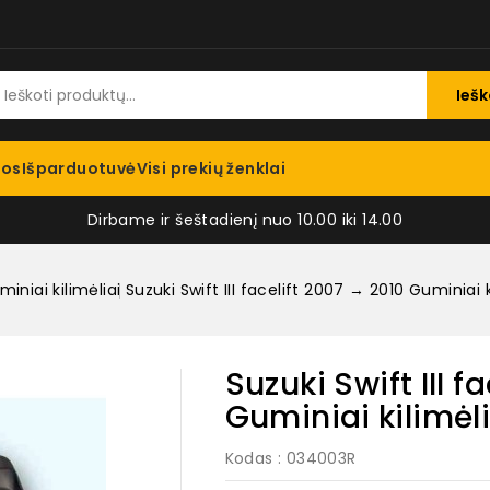
Iešk
jos
Išparduotuvė
Visi prekių ženklai
Dirbame ir šeštadienį nuo 10.00 iki 14.00
iniai kilimėliai
Suzuki Swift III facelift 2007 → 2010 Guminiai k
Suzuki Swift III f
Guminiai kilimėli
Kodas
: 034003R