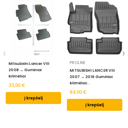
‹
›
PROLINE
Mitsubishi Lancer VIII
2008 → Guminiai
MITSUBISHI LANCER VIII
kilimėliai
2007 → 2016 Guminiai
kilimėliai...
33,00 €
84,00 €
Į krepšelį
Į krepšelį