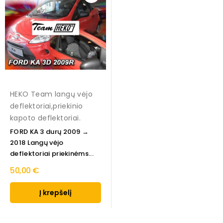
HEKO Team langų vėjo
deflektoriai,priekinio
kapoto deflektoriai.
FORD KA 3 durų 2009 →
2018 Langų vėjo
deflektoriai priekinėms...
50,00 €
Į krepšelį