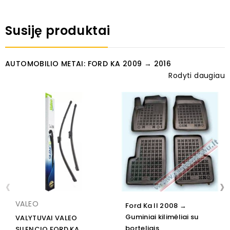
Susiję produktai
AUTOMOBILIO METAI: FORD KA 2009 → 2016
Rodyti daugiau
‹
›
VALEO
Ford Ka II 2008 →
Guminiai kilimėliai su
VALYTUVAI VALEO
borteliais
SILENCIO FORD KA