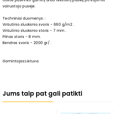
Galite pasirinkti guminį arba tekstilinį padelį po kojomis
vairuotojo pusėje.
Techniniai duomenys: :
Viršutinio sluoksnio svoris - 660 g/m2 .
Viršutinio sluoksnio storis - 7 mm .
Pilnas storis - 8 mm.
Bendras svoris - 2000 gr/ .
Gamintojas:Lietuva.
Jums taip pat gali patikti