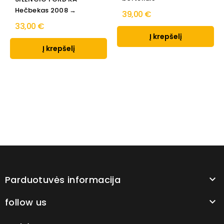
Hečbekas 2008 →
39,00 €
33,00 €
Į krepšelį
Į krepšelį
Parduotuvės informacija

follow us
