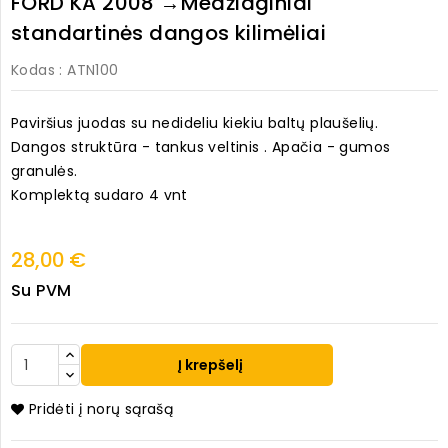
FORD KA 2008 →Medžiaginiai
standartinės dangos kilimėliai
Kodas
: ATN100
Paviršius juodas su nedideliu kiekiu baltų plaušelių.
Dangos struktūra - tankus veltinis . Apačia - gumos
granulės.
Komplektą sudaro 4 vnt
28,00 €
Su PVM
Į krepšelį
Pridėti į norų sąrašą