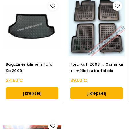
Bagažinės kilimėlis Ford
Ford Ka II 2008 → Guminiai
Ka 2009-
kilimėliai su borteliais
24,62 €
39,00 €
Į krepšelį
Į krepšelį