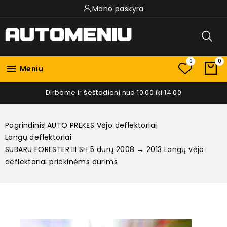
Mano paskyra
0
0

Meniu
Dirbame ir šeštadienį nuo 10.00 iki 14.00
Pagrindinis
AUTO PREKĖS
Vėjo deflektoriai
Langų deflektoriai
SUBARU FORESTER III SH 5 durų 2008 → 2013 Langų vėjo
deflektoriai priekinėms durims