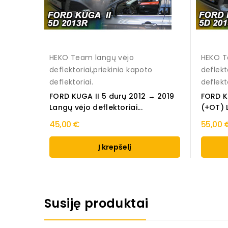
HEKO Team langų vėjo
HEKO T
deflektoriai,priekinio kapoto
deflekt
deflektoriai.
deflekto
FORD KUGA II 5 durų 2012 → 2019
FORD K
Langų vėjo deflektoriai...
(+OT) L
45,00 €
55,00 
Į krepšelį
Susiję produktai