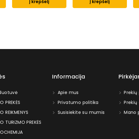
Į krepšelį
Į krepšelį
ės
Informacija
Pirkėj
duotuvė
Apie mus
Prekių
O PREKĖS
Privatumo politika
Prekių
O REIKMENYS
Susisiekite su mumis
Mano p
O TURIZMO PREKĖS
OCHEMIJA