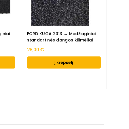
iniai
FORD KUGA 2013 → Medžiaginiai
standartinės dangos kilimėliai
28,00 €
Į krepšelį