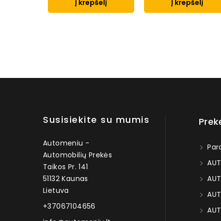
Į krepšelį
Į krepšelį
Susisiekite su mumis
Prek
Automeniu -
Par
Automobilių Prekės
AUT
Taikos Pr. 141
51132 Kaunas
AUT
Lietuva
AUT
+37067104656
AUT