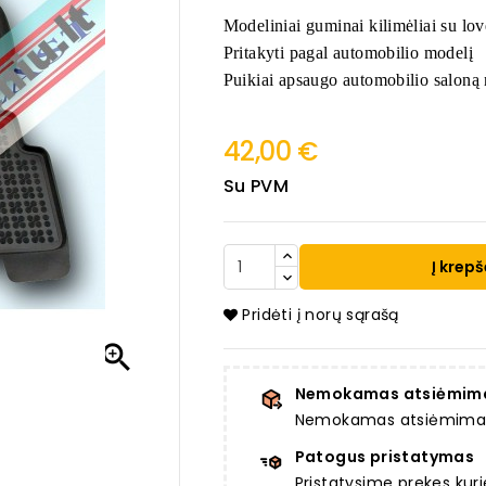
Modeliniai guminai kilimėliai su lov
Pritakyti pagal automobilio modelį
Puikiai apsaugo automobilio saloną 
42,00 €
Su PVM
Į krepš
Pridėti į norų sąrašą

Nemokamas atsiėmim
Nemokamas atsiėmimas a
Patogus pristatymas
Pristatysime prekes ku