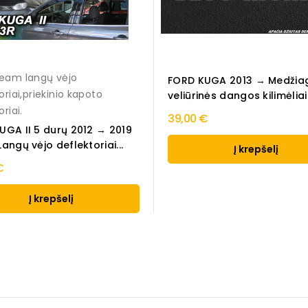
eam langų vėjo
FORD KUGA 2013 → Medžiag
oriai,priekinio kapoto
veliūrinės dangos kilimėliai
riai.
39,00 €
UGA II 5 durų 2012 → 2019
angų vėjo deflektoriai...
Į krepšelį
€
Į krepšelį