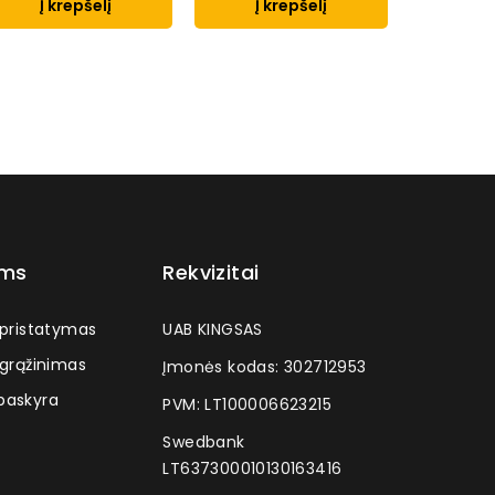
Į krepšelį
Į krepšelį
Į k
ams
Rekvizitai
 pristatymas
UAB KINGSAS
 grąžinimas
Įmonės kodas: 302712953
askyra
PVM: LT100006623215
Swedbank
LT637300010130163416