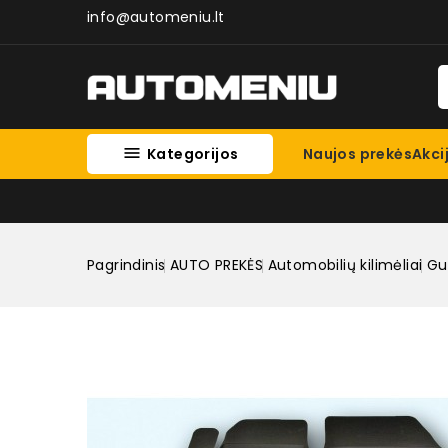
info@automeniu.lt

Kategorijos
Naujos prekės
Akci
Pagrindinis
AUTO PREKĖS
Automobilių kilimėliai
Gum