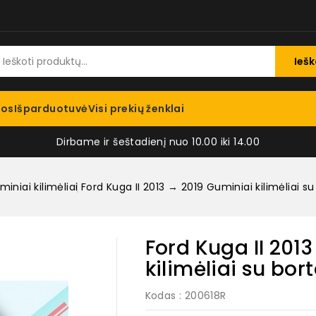
Iešk
jos
Išparduotuvė
Visi prekių ženklai
Dirbame ir šeštadienį nuo 10.00 iki 14.00
iniai kilimėliai
Ford Kuga II 2013 → 2019 Guminiai kilimėliai su 
Ford Kuga II 201
kilimėliai su bort
Kodas
: 200618R