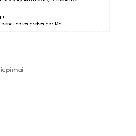
ja
ir nenaudotas prekes per 14d.
liepimai