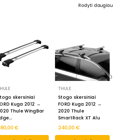
Rodyti daugiau
›
HULE
THULE
THULE
togo skersiniai
Stogo skersiniai
Stogo sk
ORD Kuga 2012 →
FORD Kuga 2012 →
FORD Ku
020 Thule WingBar
2020 Thule
2020 Thu
dge...
SmartRack XT Alu
WingBar
80,00 €
240,00 €
290,00 