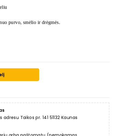
eliu
nuo purvo, smėlio ir drėgmės.
elį
as
dresu Taikos pr. 141 51132 Kaunas
rjeriu arba paštomatu (nemokamas