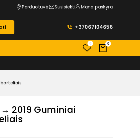
Parduotuvė
Susisiekti
Mano paskyra
+37067104656
oti
0
0
borteliais
3 → 2019 Guminiai
eliais