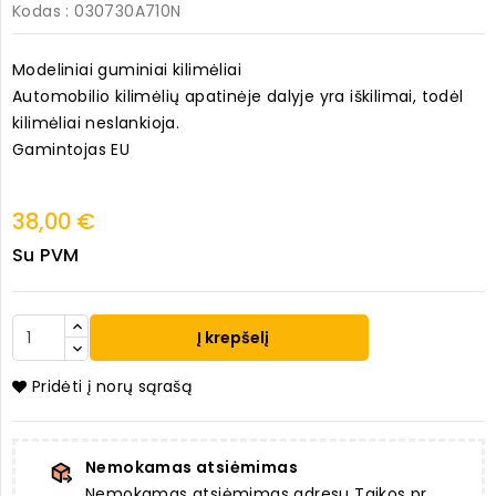
Kodas
: 030730A710N
Modeliniai guminiai kilimėliai
Automobilio kilimėlių apatinėje dalyje yra iškilimai, todėl
kilimėliai neslankioja.
Gamintojas EU
38,00 €
Su PVM
Į krepšelį
Pridėti į norų sąrašą
Nemokamas atsiėmimas
Nemokamas atsiėmimas adresu Taikos pr.