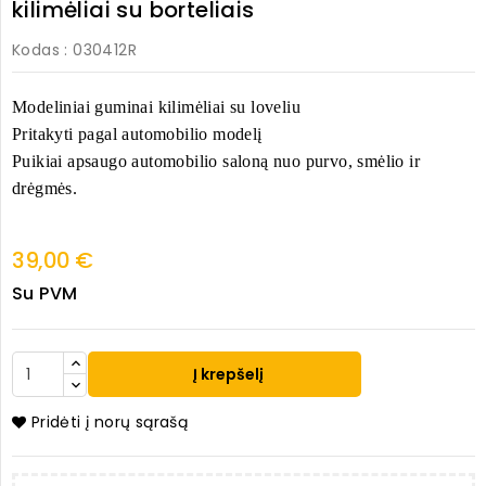
kilimėliai su borteliais
Kodas
: 030412R
Modeliniai guminai kilimėliai su loveliu
Pritakyti pagal automobilio modelį
Puikiai apsaugo automobilio saloną nuo purvo, smėlio ir
drėgmės.
39,00 €
Su PVM
Į krepšelį
Pridėti į norų sąrašą