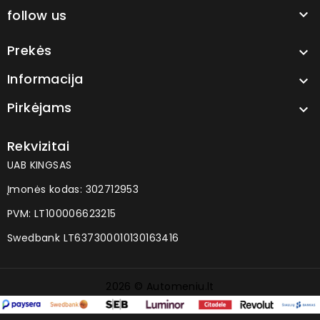
follow us

Prekės

Informacija

Pirkėjams

Rekvizitai
UAB KINGSAS
Įmonės kodas: 302712953
PVM: LT100006623215
Swedbank LT637300010130163416
2026 © Automeniu.lt